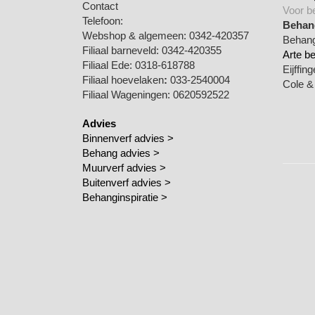
Contact
Voor b
Telefoon:
Behang
Webshop & algemeen: 0342-420357
Behang
Filiaal barneveld: 0342-420355
Arte b
Filiaal Ede: 0318-618788
Eijffin
Filiaal hoevelaken
:
033-2540004
Cole &
Filiaal Wageningen: 0620592522
Advies
Binnenverf advies >
Behang advies >
Muurverf advies >
Buitenverf advies >
Behanginspiratie
>