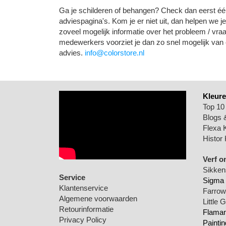
Ga je schilderen of behangen? Check dan eerst éé
adviespagina's. Kom je er niet uit, dan helpen we j
zoveel mogelijk informatie over het probleem / vr
medewerkers voorziet je dan zo snel mogelijk va
advies.
info@colorstore.nl
Kleure
Top 10
Blogs &
Flexa 
Histor 
Verf o
Sikkens
Service
Sigma 
Klantenservice
Farrow 
Algemene voorwaarden
Little 
Retourinformatie
Flamant
Privacy Policy
Paintin