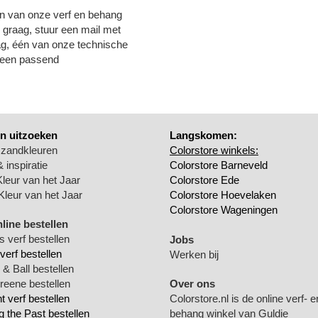
n van onze verf en behang
e graag, stuur een mail met
aag, één van onze technische
n een passend
n uitzoeken
Langskomen:
 zandkleuren
Colorstore winkels:
 inspiratie
Colorstore Barneveld
Kleur van het Jaar
Colorstore Ede
Kleur van het Jaar
Colorstore Hoevelaken
Colorstore Wageningen
nline bestellen
 verf bestellen
Jobs
verf bestellen
Werken bij
& Ball bestellen
Greene bestellen
Over ons
 verf bestellen
Colorstore.nl is de online verf- e
g the Past bestellen
behang winkel van Guldie