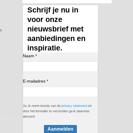
Schrijf je nu in
voor onze
nieuwsbrief met
n
aanbiedingen en
inspiratie.
Naam *
E-mailadres *
Ja, ik neem kennis van de
privacy statement
en
door het formulier te verzenden ga ik daarmee
akkoord
Aanmelden