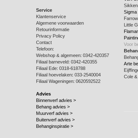
Sikkens
Service
Sigma 
Klantenservice
Farrow 
Algemene voorwaarden
Little 
Retourinformatie
Flamant
Privacy Policy
Paintin
Contact
Voor b
Telefoon:
Behang
Webshop & algemeen: 0342-420357
Behang
Filiaal barneveld: 0342-420355
Arte b
Filiaal Ede: 0318-618788
Eijffin
Filiaal hoevelaken
:
033-2540004
Cole &
Filiaal Wageningen: 0620592522
Advies
Binnenverf advies >
Behang advies >
Muurverf advies >
Buitenverf advies >
Behanginspiratie
>