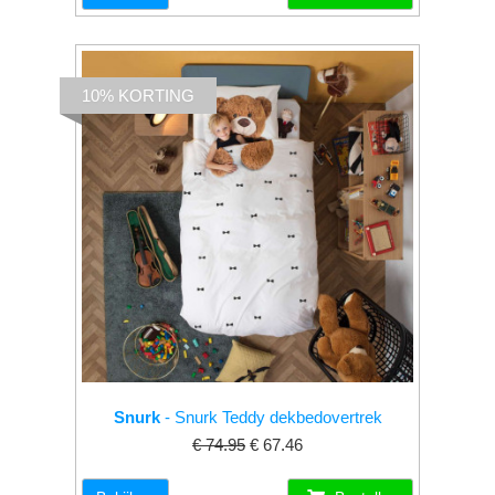
10% KORTING
Snurk
- Snurk Teddy dekbedovertrek
€ 74.95
€ 67.46