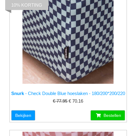
10% KORTING
Snurk
- Check Double Blue hoeslaken - 180/200*200/220
€ 77.95
€ 70.16
Bekijken
Bestellen