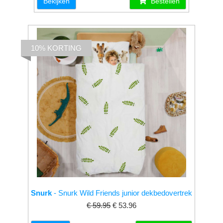
Bekijken
Bestellen
10% KORTING
Snurk
- Snurk Wild Friends junior dekbedovertrek
€ 59.95
€ 53.96