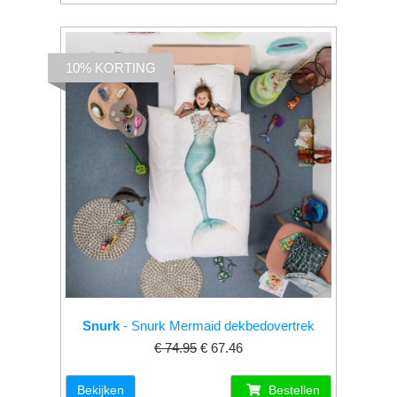
10% KORTING
Snurk
- Snurk Mermaid dekbedovertrek
€ 74.95
€ 67.46
Bekijken
Bestellen