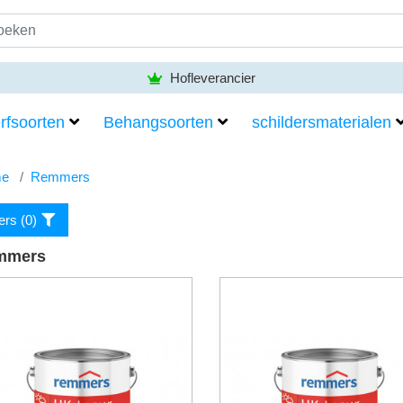
Hofleverancier
rfsoorten
Behangsoorten
schildersmaterialen
e
Remmers
ters (
0
)
mmers