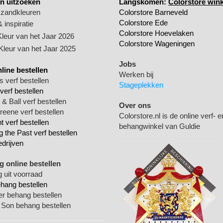
n uitzoeken
Langskomen:
Colorstore wink
 zandkleuren
Colorstore Barneveld
Colorstore Ede
 inspiratie
Colorstore Hoevelaken
Kleur van het Jaar 2026
Colorstore Wageningen
 Kleur van het Jaar 2025
Jobs
nline bestellen
Werken bij
 verf bestellen
Stageplekken
verf bestellen
& Ball verf bestellen
Over ons
Greene verf bestellen
Colorstore.nl is de online verf- e
 verf bestellen
behangwinkel van Guldie
g the Past verf bestellen
edrijven
 online bestellen
 uit voorraad
ehang bestellen
ger behang bestellen
 Son behang bestellen