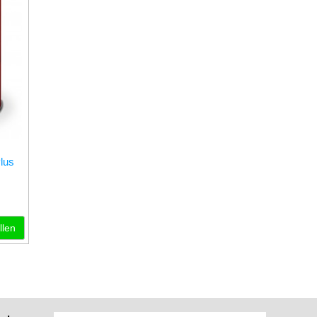
Plus
llen