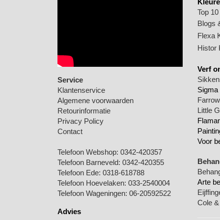
Kleure
Top 10
Blogs &
Flexa 
Histor
Verf o
Sikkens
Service
Sigma 
Klantenservice
Farrow 
Algemene voorwaarden
Little 
Retourinformatie
Flamant
Privacy Policy
Paintin
Contact
Voor b
Telefoon Webshop:
0342-420357
Behang
Telefoon Barneveld:
0342-420355
Behang
Telefoon Ede:
0318-618788
Arte b
Telefoon Hoevelaken:
033-2540004
Eijffin
Telefoon Wageningen:
06-20592522
Cole &
Advies