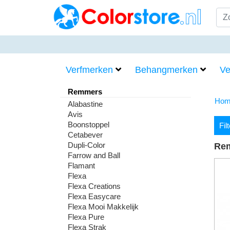
Verfmerken
Behangmerken
Ve
Remmers
Hom
Alabastine
Avis
Boonstoppel
Fil
Cetabever
Dupli-Color
Re
Farrow and Ball
Flamant
Flexa
Flexa Creations
Flexa Easycare
Flexa Mooi Makkelijk
Flexa Pure
Flexa Strak