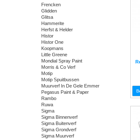
Frencken
Glidden
Glitsa
Hammerite
Herfst & Helder
Histor
Histor One
Koopmans
Little Greene
Mondial Spray Paint
R
Morris & Co Verf
Motip
Motip Spuitbussen
Muurverf In De Gele Emmer
B
Pegasus Paint & Paper
Rambo
Ruwa
Sigma
Sigma Binnenverf
Sigma Buitenverf
Sigma Grondverf
Sigma Muurverf