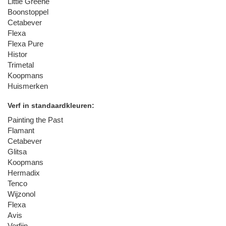
Little Greene
Boonstoppel
Cetabever
Flexa
Flexa Pure
Histor
Trimetal
Koopmans
Huismerken
Verf in standaardkleuren:
Painting the Past
Flamant
Cetabever
Glitsa
Koopmans
Hermadix
Tenco
Wijzonol
Flexa
Avis
Verfijn