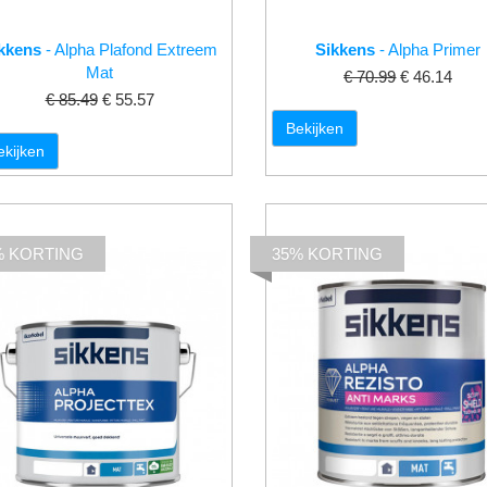
kkens
- Alpha Plafond Extreem
Sikkens
- Alpha Primer
Mat
€ 70.99
€ 46.14
€ 85.49
€ 55.57
Bekijken
ekijken
% KORTING
35% KORTING