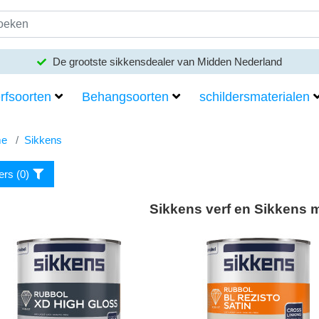
De grootste sikkensdealer van Midden Nederland
Meer dan 100 merken verf en behang
rfsoorten
Behangsoorten
schildersmaterialen
e
Sikkens
ters (
0
)
Sikkens verf en Sikkens 