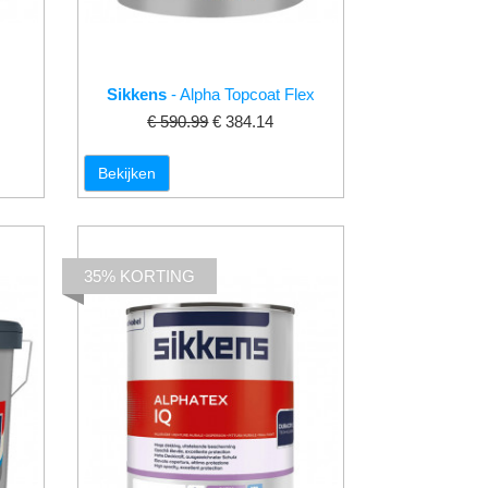
Sikkens
- Alpha Topcoat Flex
€ 590.99
€ 384.14
Bekijken
35% KORTING