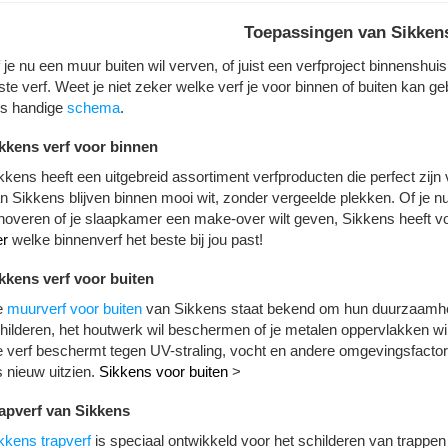
Toepassingen van Sikkens
 je nu een muur buiten wil verven, of juist een verfproject binnenshui
iste verf. Weet je niet zeker welke verf je voor binnen of buiten kan
s handige
schema
.
kkens verf voor binnen
kkens heeft een uitgebreid assortiment verfproducten die perfect zij
n Sikkens blijven binnen mooi wit, zonder vergeelde plekken. Of je nu
noveren of je slaapkamer een make-over wilt geven, Sikkens heeft vo
er
welke binnenverf het beste bij jou past!
kkens verf voor buiten
e
muurverf voor buiten
van Sikkens staat bekend om hun duurzaamheid e
hilderen, het houtwerk wil beschermen of je metalen oppervlakken wil 
 verf beschermt tegen UV-straling, vocht en andere omgevingsfactor
s nieuw uitzien.
Sikkens voor buiten
>
apverf van Sikkens
kkens trapverf
is speciaal ontwikkeld voor het schilderen van trappen e