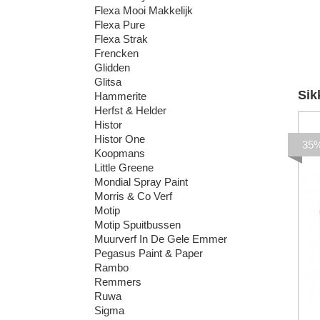
Flexa Mooi Makkelijk
Flexa Pure
Flexa Strak
Frencken
Glidden
Glitsa
Sik
Hammerite
Herfst & Helder
Histor
Histor One
35
Koopmans
Little Greene
Mondial Spray Paint
Morris & Co Verf
Motip
Motip Spuitbussen
Muurverf In De Gele Emmer
Pegasus Paint & Paper
Rambo
Remmers
Ruwa
Sigma