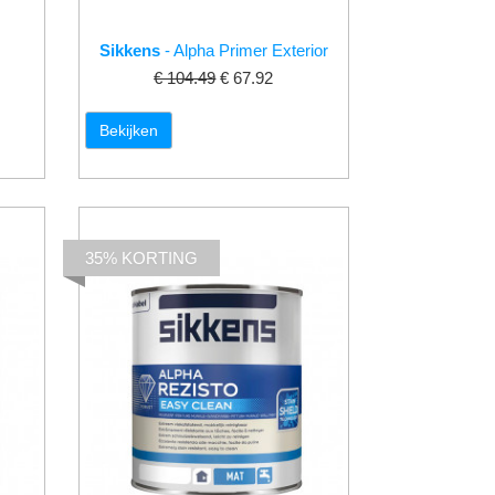
Sikkens
- Alpha Primer Exterior
€ 104.49
€ 67.92
Bekijken
35% KORTING