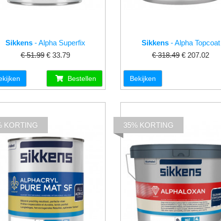
Sikkens
- Alpha Superfix
Sikkens
- Alpha Topcoat
€ 51.99
€ 33.79
€ 318.49
€ 207.02
ekijken
Bestellen
Bekijken
% KORTING
35% KORTING