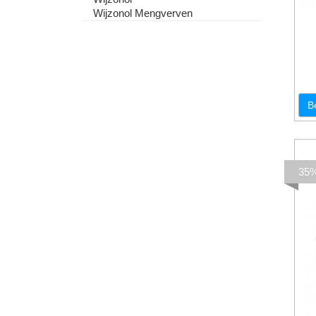
Wijzonol Mengverven
B
35