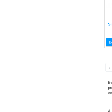
Si
B
‹
Be
pr
vo
Al