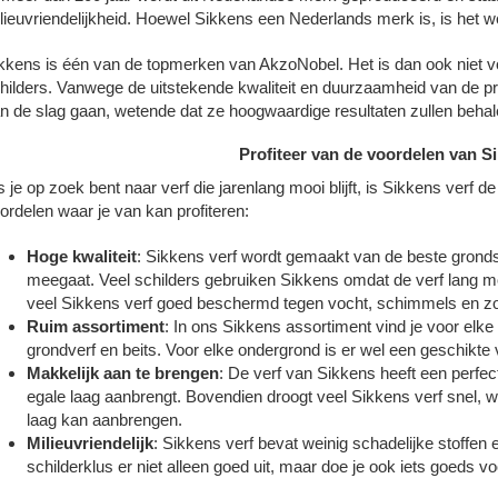
lieuvriendelijkheid. Hoewel Sikkens een Nederlands merk is, is het w
kkens is één van de topmerken van AkzoNobel. Het is dan ook niet vo
hilders. Vanwege de uitstekende kwaliteit en duurzaamheid van de p
n de slag gaan, wetende dat ze hoogwaardige resultaten zullen beha
Profiteer van de voordelen van Si
s je op zoek bent naar verf die jarenlang mooi blijft, is Sikkens verf d
ordelen waar je van kan profiteren:
Hoge kwaliteit
: Sikkens verf wordt gemaakt van de beste gronds
meegaat. Veel schilders gebruiken Sikkens omdat de verf lang mooi
veel Sikkens verf goed beschermd tegen vocht, schimmels en zon
Ruim assortiment
: In ons Sikkens assortiment vind je voor elke
grondverf en beits. Voor elke ondergrond is er wel een geschikte v
Makkelijk aan te brengen
: De verf van Sikkens heeft een perfec
egale laag aanbrengt. Bovendien droogt veel Sikkens verf snel, 
laag kan aanbrengen.
Milieuvriendelijk
: Sikkens verf bevat weinig schadelijke stoffen 
schilderklus er niet alleen goed uit, maar doe je ook iets goeds vo