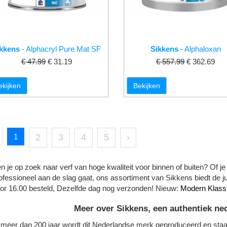
kkens
- Alphacryl Pure Mat SF
Sikkens
- Alphaloxan
€ 47.99
€ 31.19
€ 557.99
€ 362.69
ekijken
Bekijken
1
2
3
4
5
›
n je op zoek naar verf van hoge kwaliteit voor binnen of buiten? Of je
ofessioneel aan de slag gaat, ons assortiment van Sikkens biedt de ju
or 16.00 besteld, Dezelfde dag nog verzonden! Nieuw:
Modern Klassi
Meer over Sikkens, een authentiek ne
 meer dan 200 jaar wordt dit Nederlandse merk geproduceerd en staat