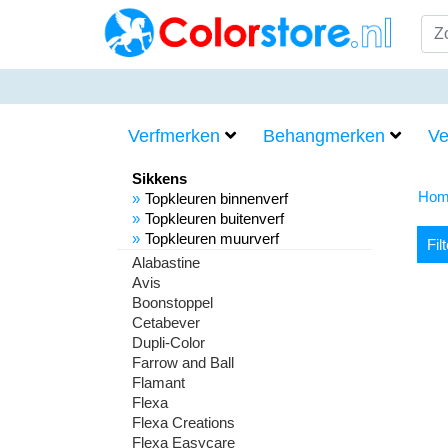
Verfmerken
Behangmerken
Ve
Sikkens
Hom
Topkleuren binnenverf
Topkleuren buitenverf
Topkleuren muurverf
Fil
Alabastine
Avis
Boonstoppel
Cetabever
Dupli-Color
Farrow and Ball
Flamant
Flexa
Flexa Creations
Flexa Easycare