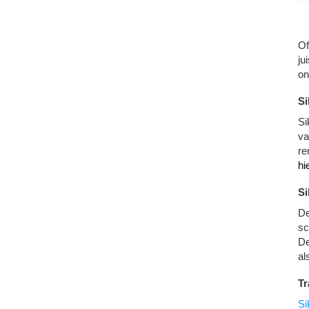
Of
ju
on
Si
Si
va
re
hi
Si
D
sc
De
al
Tr
Si