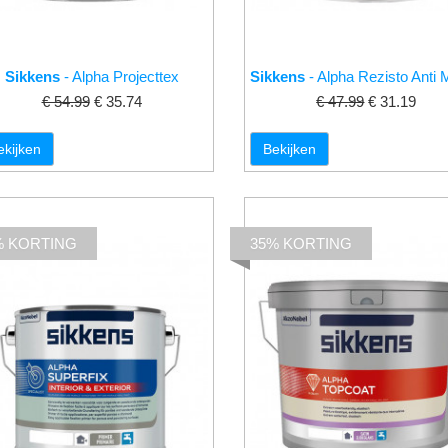
Sikkens
- Alpha Projecttex
Sikkens
- Alpha Rezisto Anti
€ 54.99
€ 35.74
€ 47.99
€ 31.19
ekijken
Bekijken
% KORTING
35% KORTING