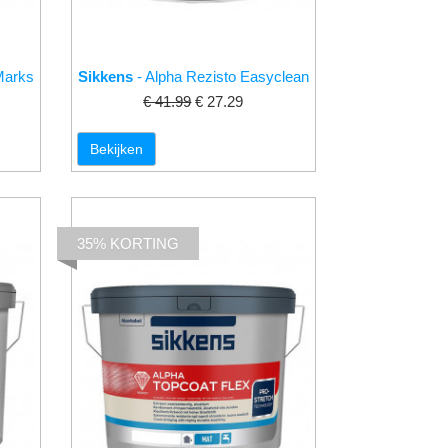
 Marks
Sikkens
- Alpha Rezisto Easyclean
€ 41.99
€ 27.29
Bekijken
35% KORTING