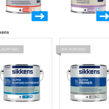
kens
% KORTING
35% KORTING