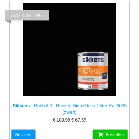
35% KORTING
Sikkens
- Rubbol BL Rezisto High Gloss 1 liter Ral 9005
(zwart)
€ 103.99
€ 67.59
Bekijken
Bestellen