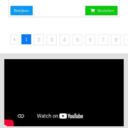
Bekijken
Bestellen
‹
1
2
3
4
5
6
7
8