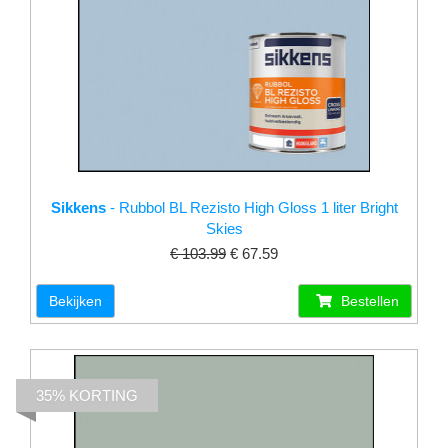
Sikkens
- Rubbol BL Rezisto High Gloss 1 liter Bright
Skies
€ 103.99
€ 67.59
Bekijken
Bestellen
35% KORTING