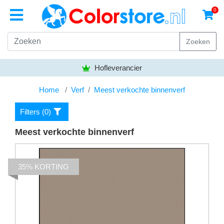
0
Zoeken
Hofleverancier
Home
Verf
Meest verkochte binnenverf
Filters (
0
)
Meest verkochte binnenverf
35% KORTING