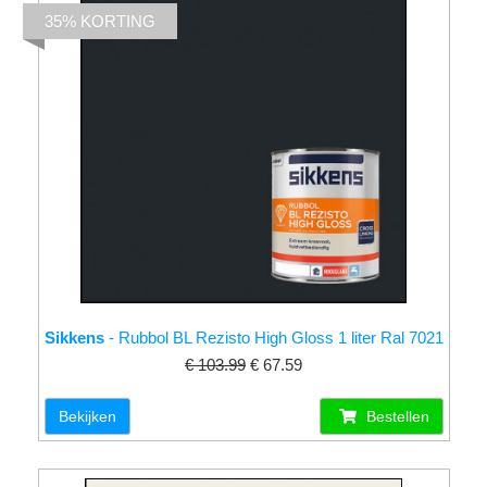
35% KORTING
Sikkens
- Rubbol BL Rezisto High Gloss 1 liter Ral 7021
€ 103.99
€ 67.59
Bekijken
Bestellen