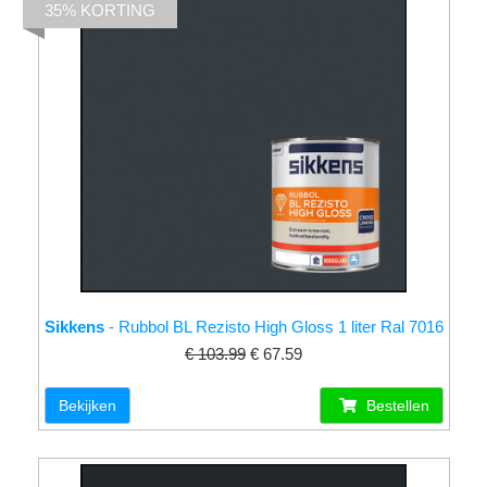
35% KORTING
Sikkens
- Rubbol BL Rezisto High Gloss 1 liter Ral 7016
€ 103.99
€ 67.59
Bekijken
Bestellen