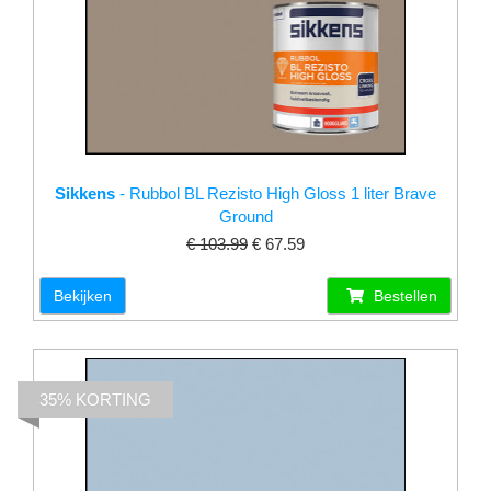
Sikkens
- Rubbol BL Rezisto High Gloss 1 liter Brave
Ground
€ 103.99
€ 67.59
Bekijken
Bestellen
35% KORTING