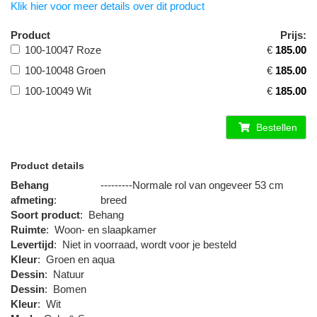
Klik hier voor meer details over dit product
Product
Prijs:
100-10047 Roze
€
185.00
100-10048 Groen
€
185.00
100-10049 Wit
€
185.00
Bestellen
Product details
Behang
---------Normale rol van ongeveer 53 cm
afmeting
:
breed
Soort product
:
Behang
Ruimte
:
Woon- en slaapkamer
Levertijd
:
Niet in voorraad, wordt voor je besteld
Kleur
:
Groen en aqua
Dessin
:
Natuur
Dessin
:
Bomen
Kleur
:
Wit