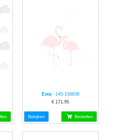
Esta
- 145-158838
€ 171.95
llen
Bekijken
Bestellen