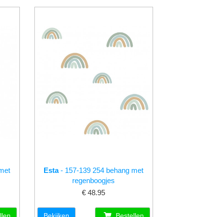
met
Esta
- 157-139 254 behang met
regenboogjes
€ 48.95
llen
Bekijken
Bestellen