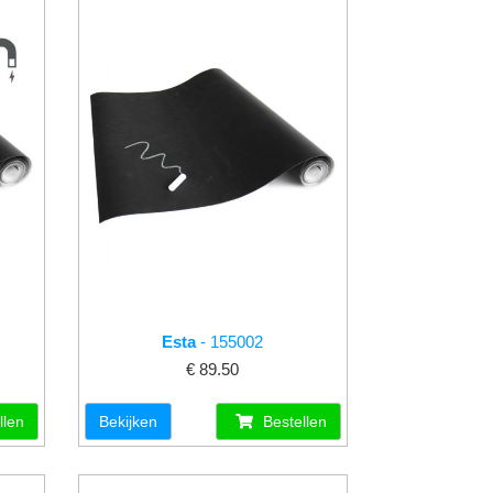
Esta
- 155002
€ 89.50
llen
Bekijken
Bestellen