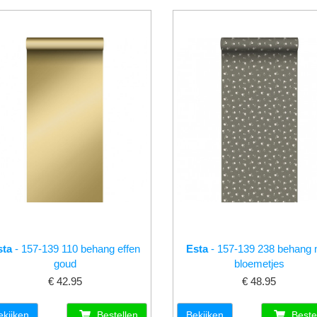
sta
- 157-139 110 behang effen
Esta
- 157-139 238 behang 
goud
bloemetjes
€ 42.95
€ 48.95
ekijken
Bestellen
Bekijken
Beste