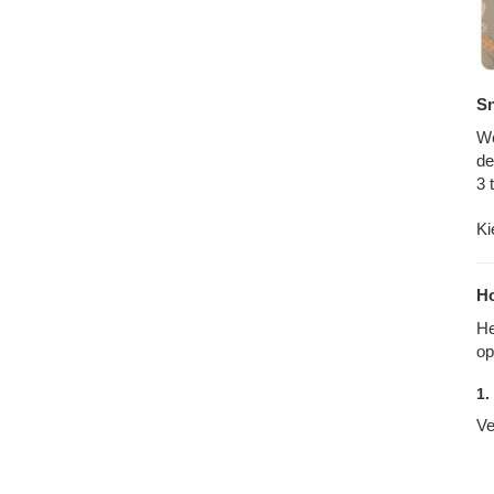
Sn
We
de
3 
Ki
Ho
He
op
1.
Ve