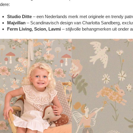
dere:
Studio Ditte
– een Nederlands merk met originele en trendy pat
Majvillan
– Scandinavisch design van Charlotta Sandberg, exclusie
Ferm Living, Scion, Lavmi
– stijlvolle behangmerken uit onder