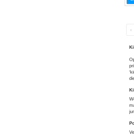
‹
Ki
Op
pr
‘k
di
Ki
We
ma
ju
Po
Ve