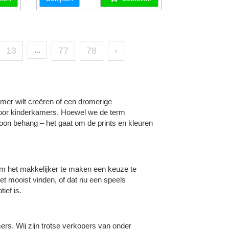
13
...
77
78
›
amer wilt creëren of een dromerige
 voor kinderkamers. Hoewel we de term
woon behang – het gaat om de prints en kleuren
m het makkelijker te maken een keuze te
het mooist vinden, of dat nu een speels
ief is.
rs. Wij zijn trotse verkopers van onder