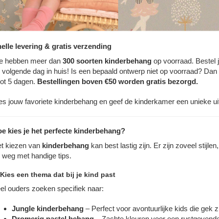
elle levering & gratis verzending
 hebben meer dan
300 soorten kinderbehang
op voorraad. Bestel 
 volgende dag in huis! Is een bepaald ontwerp niet op voorraad? Dan 
tot 5 dagen.
Bestellingen boven €50 worden gratis bezorgd.
es jouw favoriete kinderbehang en geef de kinderkamer een unieke uit
e kies je het perfecte kinderbehang?
t kiezen van
kinderbehang
kan best lastig zijn. Er zijn zoveel stijl
 weg met handige tips.
 Kies een thema dat bij je kind past
el ouders zoeken specifiek naar:
Jungle kinderbehang
– Perfect voor avontuurlijke kids die gek zi
Dromerig pastel behang
– Zachte kleuren voor een rustgevende