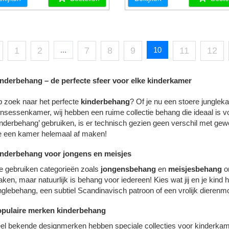
1
2
...
7
8
9
10
11
12
nderbehang – de perfecte sfeer voor elke kinderkamer
 zoek naar het perfecte
kinderbehang
? Of je nu een stoere junglek
insessenkamer, wij hebben een ruime collectie behang die ideaal is
inderbehang’ gebruiken, is er technisch gezien geen verschil met ge
e een kamer helemaal af maken!
nderbehang voor jongens en meisjes
 gebruiken categorieën zoals
jongensbehang
en
meisjesbehang
o
ken, maar natuurlijk is behang voor iedereen! Kies wat jij en je kind 
nglebehang, een subtiel Scandinavisch patroon of een vrolijk dierenmot
pulaire merken kinderbehang
el bekende designmerken hebben speciale collecties voor kinderkame