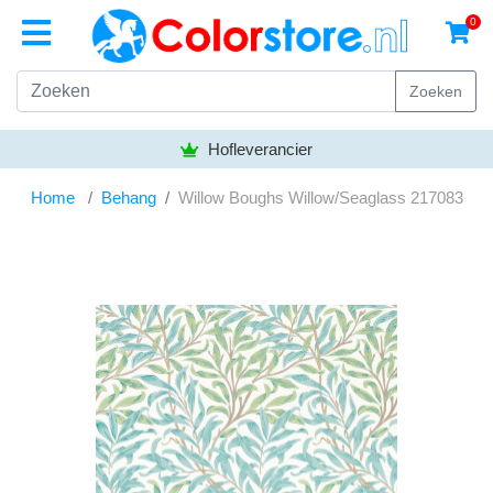
0
Zoeken
Bezorgen gratis vanaf
50,- euro
Home
Behang
Willow Boughs Willow/Seaglass 217083