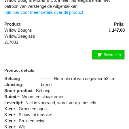
Willow Boughs Morris & Co. in een fris elegant kleur met
patroon van verstengelde wilgentakken
Klik hier voor meer details over dit product
Product
Prijs:
Willow Boughs
€
147.00
Willow/Seaglass
217083
Bestellen
Product details
Behang
---------Normale rol van ongeveer 53 cm
afmeting
:
breed
Soort product
:
Behang
Ruimte
:
Woon- en slaapkamer
Levertijd
:
Niet in voorraad, wordt voor je besteld
Kleur
:
Groen en aqua
Kleur
:
Blauw tot turqoise
Kleur
:
Bruin en beige
Kleur
:
Wit