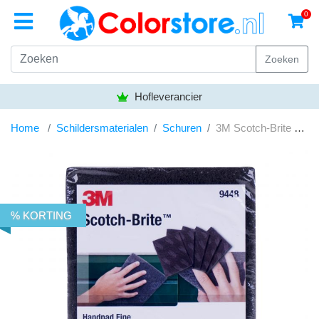
0
Zoeken
Hofleverancier
Home
Schildersmaterialen
Schuren
3M Scotch-Brite Fijn per stuk
% KORTING