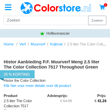
0
Zoeken
Hofleverancier
Home
Verf
Muurverf
Krijtmat
2.5 liter The Color Collection 7517 Throughout Green Kalkmat
Histor Aanbieding P.F. Muurverf Meng 2.5 liter
The Color Collection 7517 Throughout Green
Kalkmat
25 % KORTING
Histor the Color Collection
Klik hier voor meer details over dit product
Product
Adviesprijs:
Prijs:
2.5 liter The Color
€ 54.99
€
41.24
Collection 7517