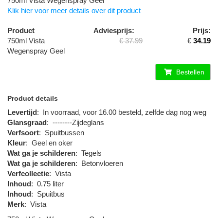
750ml Vista Wegenspray Geel
Klik hier voor meer details over dit product
Product
Adviesprijs:
Prijs:
750ml Vista
€ 37.99
€
34.19
Wegenspray Geel
Bestellen
Product details
Levertijd
:
In voorraad, voor 16.00 besteld, zelfde dag nog weg
Glansgraad
:
--------Zijdeglans
Verfsoort
:
Spuitbussen
Kleur
:
Geel en oker
Wat ga je schilderen
:
Tegels
Wat ga je schilderen
:
Betonvloeren
Verfcollectie
:
Vista
Inhoud
:
0.75 liter
Inhoud
:
Spuitbus
Merk
:
Vista