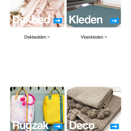
Dekbedden
>
Vloerkleden
>