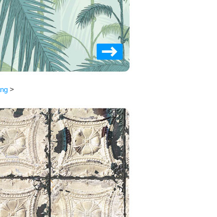
ang
>