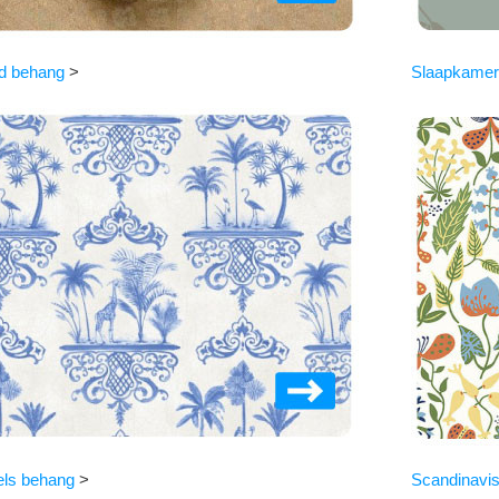
d behang
>
Slaapkame
ls behang
>
Scandinavi