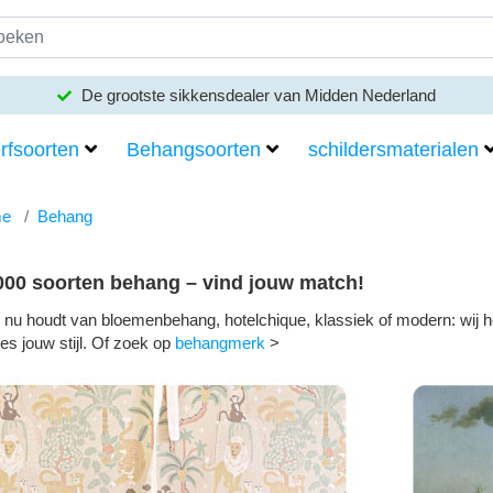
Meer dan 100 merken verf en behang
rfsoorten
Behangsoorten
schildersmaterialen
e
Behang
000 soorten behang – vind jouw match!
e nu houdt van bloemenbehang, hotelchique, klassiek of modern: wij 
ies jouw stijl. Of zoek op
behangmerk
>