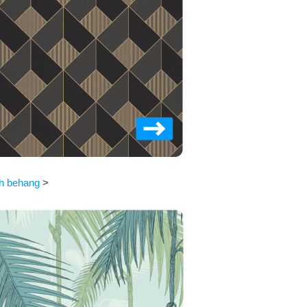
h behang
>