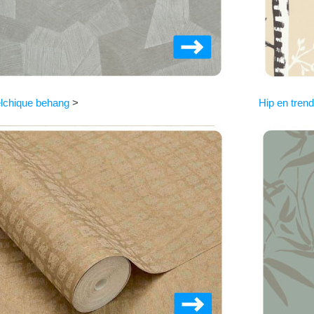
lchique behang
>
Hip en tren