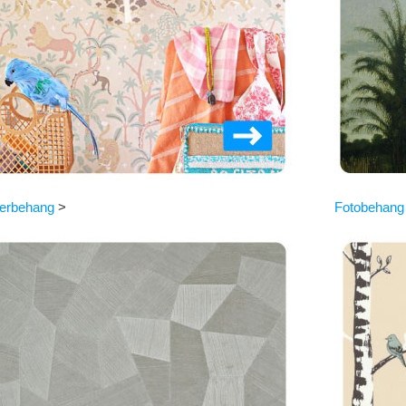
erbehang
>
Fotobehang