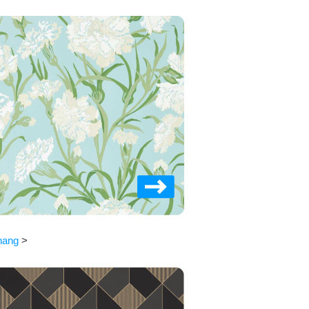
hang
>