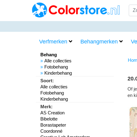
Verfmerken
Behangmerken
Ve
Behang
Hom
Alle collecties
Fotobehang
Kinderbehang
20.
Soort:
Alle collecties
Of j
Fotobehang
en k
Kinderbehang
Merk:
AS Creation
Bibelotte
Borastapeter
Coordonné