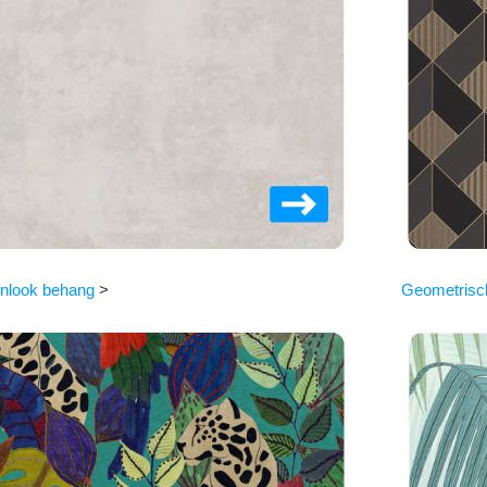
nlook behang
>
Geometrisc