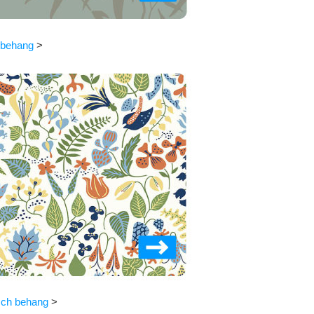
rbehang
>
sch behang
>