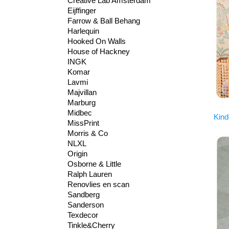
Creative Lab Amsterdam
Eijffinger
Farrow & Ball Behang
Harlequin
Hooked On Walls
House of Hackney
INGK
Komar
Lavmi
Majvillan
Marburg
Midbec
Kind
MissPrint
Morris & Co
NLXL
Origin
Osborne & Little
Ralph Lauren
Renovlies en scan
Sandberg
Sanderson
Texdecor
Tinkle&Cherry