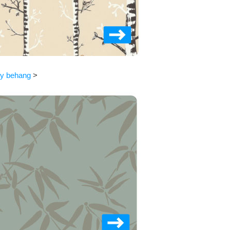
dy behang
>