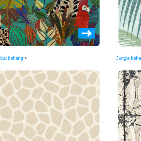
ical behang
>
Jungle beh