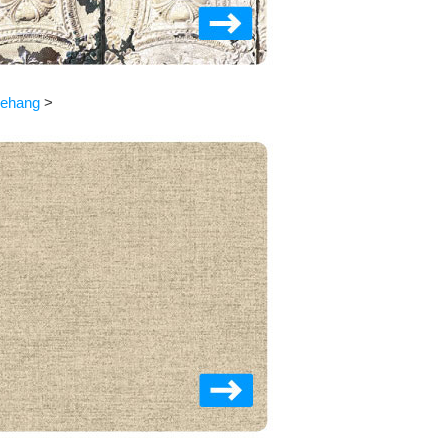
 behang
>