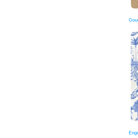
Gou
Enge