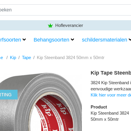
Hofleverancier
rfsoorten
Behangsoorten
schildersmaterialen
e
Kip
Tape
Kip Steenband 3824 50mm x 50mtr
Kip Tape Steen
3824 Kip Steenband i
eenvoudige werkza
RTING
Klik hier voor meer de
Product
Kip Steenband 3824
50mm x 50mtr