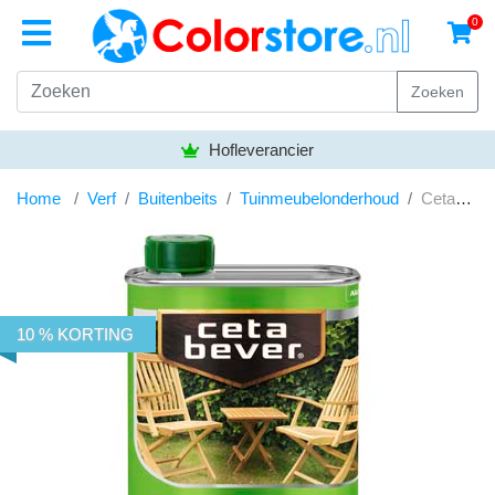
0
Zoeken
Hofleverancier
Home
Verf
Buitenbeits
Tuinmeubelonderhoud
Cetabever Tuinmeubelolie Waterproof 1L
10 % KORTING