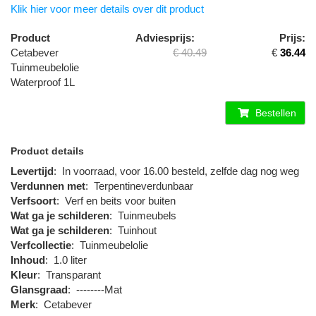
Klik hier voor meer details over dit product
Product
Adviesprijs:
Prijs:
Cetabever
€ 40.49
€
36.44
Tuinmeubelolie
Waterproof 1L
Bestellen
Product details
Levertijd
:
In voorraad, voor 16.00 besteld, zelfde dag nog weg
Verdunnen met
:
Terpentineverdunbaar
Verfsoort
:
Verf en beits voor buiten
Wat ga je schilderen
:
Tuinmeubels
Wat ga je schilderen
:
Tuinhout
Verfcollectie
:
Tuinmeubelolie
Inhoud
:
1.0 liter
Kleur
:
Transparant
Glansgraad
:
--------Mat
Merk
:
Cetabever