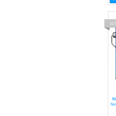
32
S
Nov