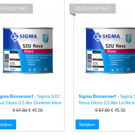
.5% KORTING
32.5% KORTING
igma Binnenverf
- Sigma S2U
Sigma Binnenverf
- Sigma
a Gloss 0.5 liter Donkere kleur
Nova Gloss 0.5 liter Lichte k
€ 67.50
€ 45.56
€ 67.50
€ 45.56
ekijken
Bekijken