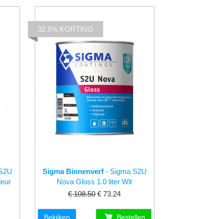
32.5% KORTING
 S2U
Sigma Binnenverf
- Sigma S2U
leur
Nova Gloss 1.0 liter Wit
€ 108.50
€ 73.24
Bekijken
Bestellen