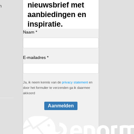
nieuwsbrief met
n
aanbiedingen en
inspiratie.
Naam *
E-mailadres *
Ja, ik neem kennis van de
privacy statement
en
door het formulier te verzenden ga ik daarmee
akkoord
Aanmelden