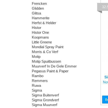
Frencken
32
Glidden
Glitsa
Hammerite
Herfst & Helder
Histor
Histor One
Koopmans
Little Greene
Mondial Spray Paint
Morris & Co Verf
Motip
Motip Spuitbussen
Muurverf In De Gele Emmer
Pegasus Paint & Paper
Rambo
S
Remmers
Nov
Ruwa
Sigma
Sigma Buitenverf
B
Sigma Grondverf
Sigma Muurverf