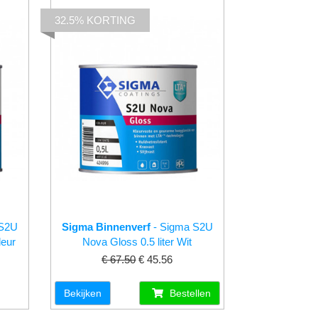
32.5% KORTING
 S2U
Sigma Binnenverf
- Sigma S2U
leur
Nova Gloss 0.5 liter Wit
€ 67.50
€ 45.56
Bekijken
Bestellen