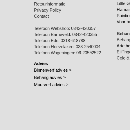
Little 
Retourinformatie
Flamant
Privacy Policy
Paintin
Contact
Voor b
Telefoon Webshop:
0342-420357
Behang
Telefoon Barneveld:
0342-420355
Behang
Telefoon Ede:
0318-618788
Arte b
Telefoon Hoevelaken:
033-2540004
Eijffin
Telefoon Wageningen:
06-20592522
Cole &
Advies
Binnenverf advies >
Behang advies >
Muurverf advies >