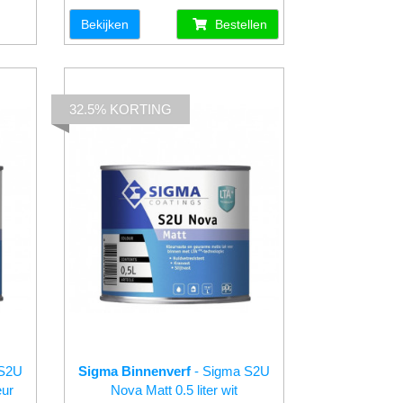
Bekijken
Bestellen
32.5% KORTING
 S2U
Sigma Binnenverf
- Sigma S2U
eur
Nova Matt 0.5 liter wit