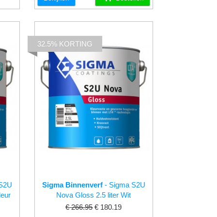
32.5% KORTING
 S2U
Sigma Binnenverf
- Sigma S2U
leur
Nova Gloss 2.5 liter Wit
€ 266.95
€ 180.19