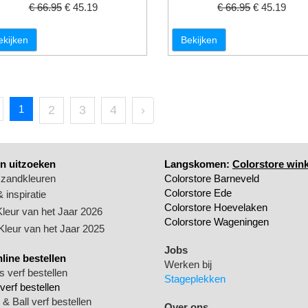
€ 66.95
€ 45.19
€ 66.95
€ 45.19
ekijken
Bekijken
1
2
3
4
›
n uitzoeken
Langskomen:
Colorstore wink
 zandkleuren
Colorstore Barneveld
Colorstore Ede
 inspiratie
Colorstore Hoevelaken
Kleur van het Jaar 2026
Colorstore Wageningen
 Kleur van het Jaar 2025
Jobs
nline bestellen
Werken bij
 verf bestellen
Stageplekken
verf bestellen
& Ball verf bestellen
Over ons