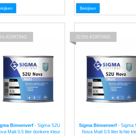
ekijken
Bekijken
.5% KORTING
32.5% KORTING
igma Binnenverf
- Sigma S2U
Sigma Binnenverf
- Sigma
va Matt 0.5 liter donkere kleur
Nova Matt 0.5 liter lichte kl