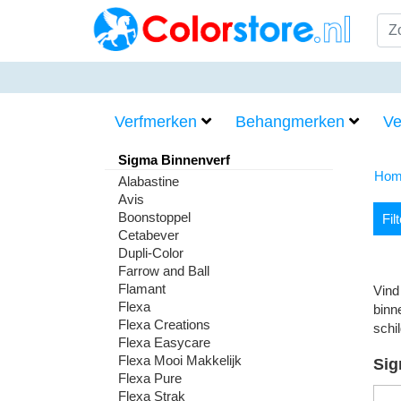
Verfmerken
Behangmerken
Ve
Sigma Binnenverf
Hom
Alabastine
Avis
Boonstoppel
Fil
Cetabever
Dupli-Color
Farrow and Ball
Flamant
Vind
Flexa
binn
Flexa Creations
schi
Flexa Easycare
Flexa Mooi Makkelijk
Sig
Flexa Pure
Flexa Strak