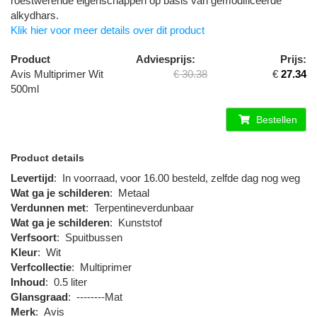
roestwerende eigenschappen op basis van gemodificeerde
alkydhars.
Klik hier voor meer details over dit product
Product
Adviesprijs:
Prijs:
Avis Multiprimer Wit
€ 30.38
€
27.34
500ml
Bestellen
Product details
Levertijd
:
In voorraad, voor 16.00 besteld, zelfde dag nog weg
Wat ga je schilderen
:
Metaal
Verdunnen met
:
Terpentineverdunbaar
Wat ga je schilderen
:
Kunststof
Verfsoort
:
Spuitbussen
Kleur
:
Wit
Verfcollectie
:
Multiprimer
Inhoud
:
0.5 liter
Glansgraad
:
--------Mat
Merk
:
Avis