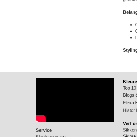
Belang
Styling
Kleure
Top 10
Blogs &
Flexa 
Histor
Verf o
Sikkens
Service
Sigma 
Klantenservice