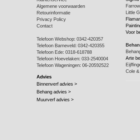
Farrow 
Algemene voorwaarden
Little 
Retourinformatie
Flamant
Privacy Policy
Paintin
Contact
Voor b
Telefoon Webshop:
0342-420357
Behang
Telefoon Barneveld:
0342-420355
Behang
Telefoon Ede:
0318-618788
Arte b
Telefoon Hoevelaken:
033-2540004
Eijffin
Telefoon Wageningen:
06-20592522
Cole &
Advies
Binnenverf advies >
Behang advies >
Muurverf advies >