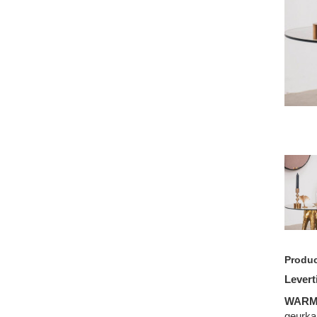
Produc
Levert
WARM
geurkaa