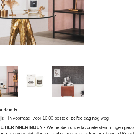
t details
ijd
:
In voorraad, voor 16.00 besteld, zelfde dag nog weg
E HERINNERINGEN
- We hebben onze favoriete stemmingen geco
rsen zien er niet alleen stijlvol uit, maar ze ruiken ook heerlijk! Bel