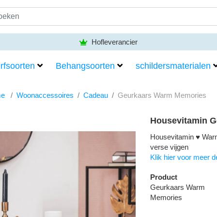
Hofleverancier
rfsoorten
Behangsoorten
schildersmaterialen
e
Woonaccessoires
Cadeau
Geurkaars Warm Memories
Housevitamin 
Housevitamin ♥ War
verse vijgen
Klik hier voor meer de
Product
Geurkaars Warm
Memories