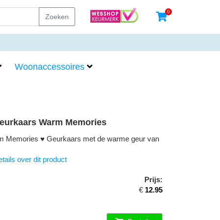
0
Zoeken
Woonaccessoires
Geurkaars Warm Memories
m Memories ♥ Geurkaars met de warme geur van
tails over dit product
Prijs:
€
12.95