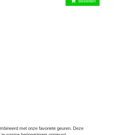
Bestellen
mbineerd met onze favoriete geuren. Deze
eef je warme herinneringen opnieuw!