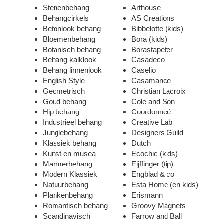
Stenenbehang
Arthouse
Behangcirkels
AS Creations
Betonlook behang
Bibbelotte
(kids)
Bloemenbehang
Bora
(kids)
Botanisch behang
Borastapeter
Behang kalklook
Casadeco
Behang linnenlook
Caselio
English Style
Casamance
Geometrisch
Christian Lacroix
Goud behang
Cole and Son
Hip behang
Coordonneé
Industrieel behang
Creative Lab
Junglebehang
Designers Guild
Klassiek behang
Dutch
Kunst en musea
Ecochic
(kids)
Marmerbehang
Eijffinger
(tip)
Modern Klassiek
Engblad & co
Natuurbehang
Esta Home
(en kids)
Plankenbehang
Erismann
Romantisch behang
Groovy Magnets
Scandinavisch
Farrow and Ball