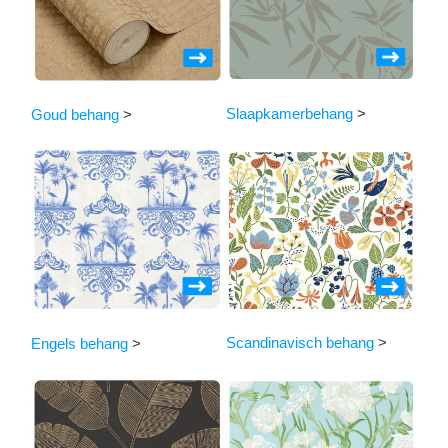
Slaapkamerbehang
>
Goud behang
>
Scandinavisch behang
>
Engels behang
>