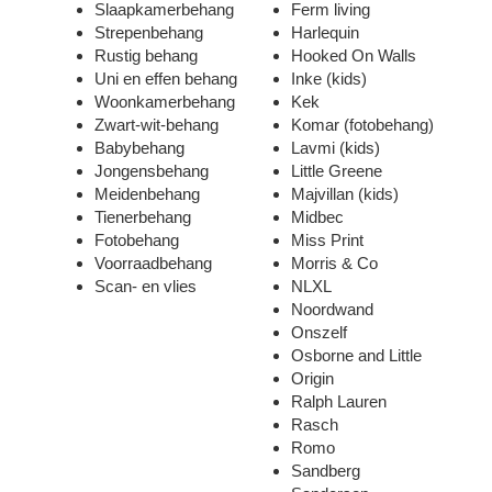
Slaapkamerbehang
Ferm living
Strepenbehang
Harlequin
Rustig behang
Hooked On Walls
Uni en effen behang
Inke
(kids)
Woonkamerbehang
Kek
Zwart-wit-behang
Komar
(fotobehang)
Babybehang
Lavmi
(kids)
Jongensbehang
Little Greene
Meidenbehang
Majvillan
(kids)
Tienerbehang
Midbec
Fotobehang
Miss Print
Voorraadbehang
Morris & Co
Scan- en vlies
NLXL
Noordwand
Onszelf
Osborne and Little
Origin
Ralph Lauren
Rasch
Romo
Sandberg