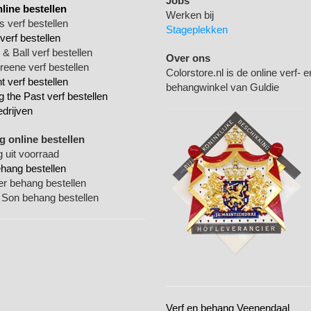
Jobs
nline bestellen
Werken bij
 verf bestellen
Stageplekken
verf bestellen
& Ball verf bestellen
Over ons
Greene verf bestellen
Colorstore.nl is de online verf- e
 verf bestellen
behangwinkel van Guldie
g the Past verf bestellen
edrijven
 online bestellen
 uit voorraad
ehang bestellen
ger behang bestellen
 Son behang bestellen
Verf en behang Veenendaal