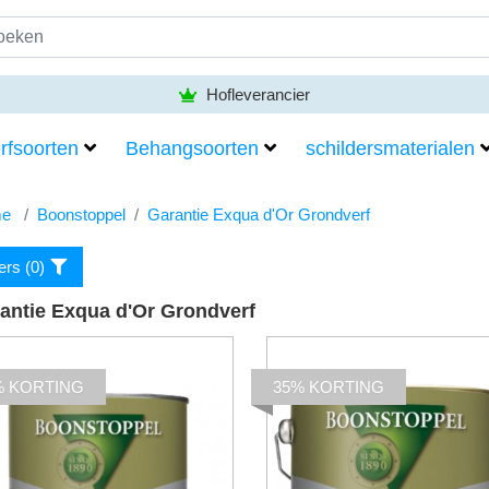
Hofleverancier
rfsoorten
Behangsoorten
schildersmaterialen
e
Boonstoppel
Garantie Exqua d'Or Grondverf
ters (
0
)
antie Exqua d'Or Grondverf
% KORTING
35% KORTING