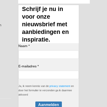
Schrijf je nu in
voor onze
nieuwsbrief met
n
aanbiedingen en
inspiratie.
Naam *
E-mailadres *
Ja, ik neem kennis van de
privacy statement
en
door het formulier te verzenden ga ik daarmee
akkoord
Aanmelden