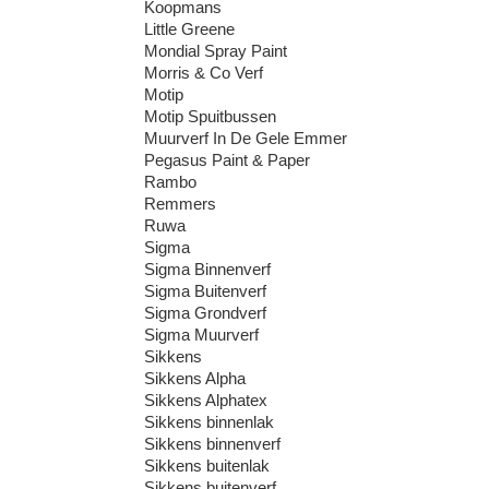
Koopmans
Little Greene
Mondial Spray Paint
Morris & Co Verf
Motip
Motip Spuitbussen
Muurverf In De Gele Emmer
Pegasus Paint & Paper
Rambo
Remmers
Ruwa
Sigma
Sigma Binnenverf
Sigma Buitenverf
Sigma Grondverf
Sigma Muurverf
Sikkens
Sikkens Alpha
Sikkens Alphatex
Sikkens binnenlak
Sikkens binnenverf
Sikkens buitenlak
Sikkens buitenverf