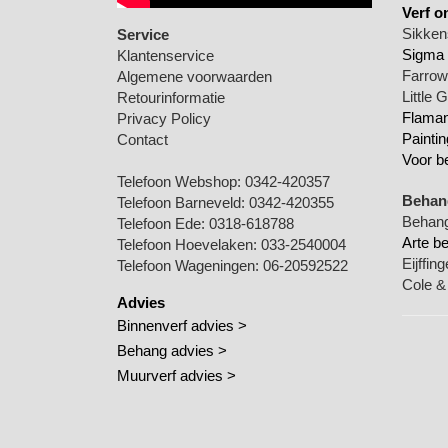
Verf o
Sikkens
Service
Sigma 
Klantenservice
Farrow 
Algemene voorwaarden
Little 
Retourinformatie
Flamant
Privacy Policy
Paintin
Contact
Voor b
Telefoon Webshop:
0342-420357
Behang
Telefoon Barneveld:
0342-420355
Behang
Telefoon Ede:
0318-618788
Arte b
Telefoon Hoevelaken:
033-2540004
Eijffin
Telefoon Wageningen:
06-20592522
Cole &
Advies
Binnenverf advies >
Behang advies >
Muurverf advies >