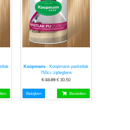
etlak
Koopmans
- Koopmans parketlak
750cc zijdeglans
€ 33.89
€ 30.50
llen
Bekijken
Bestellen