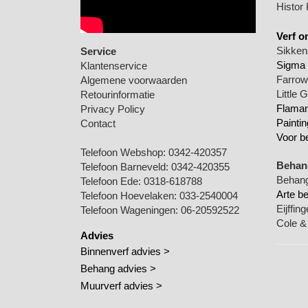
Histor
Verf o
Sikkens
Service
Sigma 
Klantenservice
Farrow 
Algemene voorwaarden
Little 
Retourinformatie
Flamant
Privacy Policy
Paintin
Contact
Voor b
Telefoon Webshop:
0342-420357
Behang
Telefoon Barneveld:
0342-420355
Behang
Telefoon Ede:
0318-618788
Arte b
Telefoon Hoevelaken:
033-2540004
Eijffin
Telefoon Wageningen:
06-20592522
Cole &
Advies
Binnenverf advies >
Behang advies >
Muurverf advies >