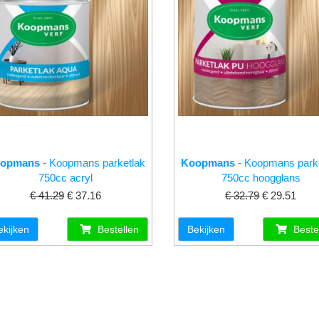
opmans
- Koopmans parketlak
Koopmans
- Koopmans park
750cc acryl
750cc hoogglans
€ 41.29
€ 37.16
€ 32.79
€ 29.51
ekijken
Bestellen
Bekijken
Beste