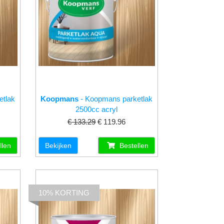
etlak
Koopmans
- Koopmans parketlak
2500cc acryl
€ 133.29
€ 119.96
llen
Bekijken
Bestellen
10% KORTING