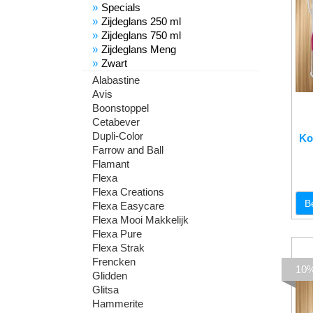
Specials
Zijdeglans 250 ml
Zijdeglans 750 ml
Zijdeglans Meng
Zwart
Alabastine
Avis
Boonstoppel
Cetabever
Dupli-Color
Ko
Farrow and Ball
Flamant
Flexa
Flexa Creations
B
Flexa Easycare
Flexa Mooi Makkelijk
Flexa Pure
Flexa Strak
Frencken
10
Glidden
Glitsa
Hammerite