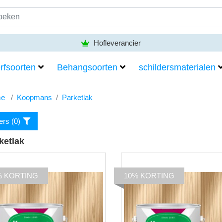
Hofleverancier
rfsoorten
Behangsoorten
schildersmaterialen
e
Koopmans
Parketlak
ters (
0
)
ketlak
% KORTING
10% KORTING