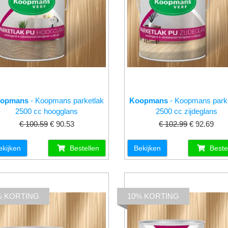
opmans
- Koopmans parketlak
Koopmans
- Koopmans park
2500 cc hoogglans
2500 cc zijdeglans
€ 100.59
€ 90.53
€ 102.99
€ 92.69
ekijken
Bestellen
Bekijken
Beste
% KORTING
10% KORTING