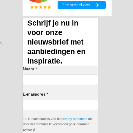
Schrijf je nu in
voor onze
nieuwsbrief met
n
aanbiedingen en
inspiratie.
Naam *
E-mailadres *
Ja, ik neem kennis van de
privacy statement
en
door het formulier te verzenden ga ik daarmee
akkoord