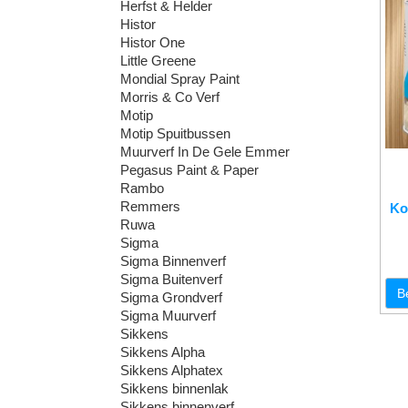
Herfst & Helder
Histor
Histor One
Little Greene
Mondial Spray Paint
Morris & Co Verf
Motip
Motip Spuitbussen
Muurverf In De Gele Emmer
Pegasus Paint & Paper
Rambo
Remmers
Ko
Ruwa
Sigma
Sigma Binnenverf
Sigma Buitenverf
B
Sigma Grondverf
Sigma Muurverf
Sikkens
Sikkens Alpha
Sikkens Alphatex
Sikkens binnenlak
Sikkens binnenverf