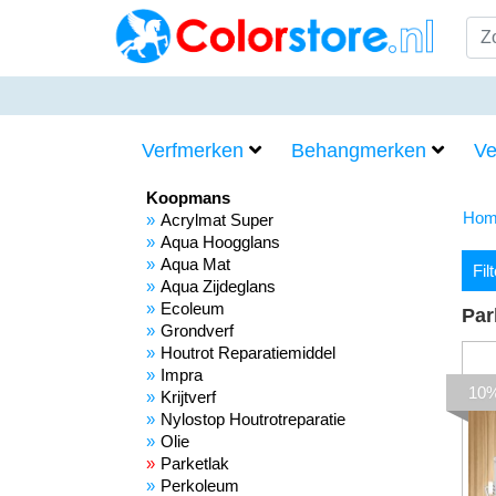
Verfmerken
Behangmerken
Ve
Koopmans
Hom
Acrylmat Super
Aqua Hoogglans
Aqua Mat
Fil
Aqua Zijdeglans
Ecoleum
Par
Grondverf
Houtrot Reparatiemiddel
Impra
10
Krijtverf
Nylostop Houtrotreparatie
Olie
Parketlak
Perkoleum