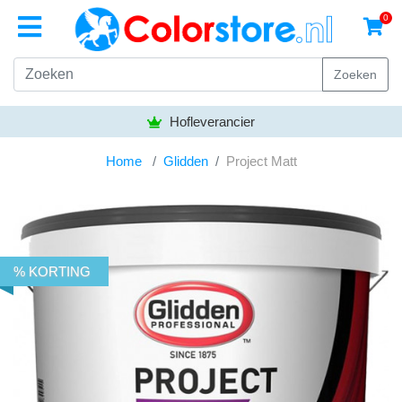
0
Zoeken
Hofleverancier
Home
Glidden
Project Matt
% KORTING