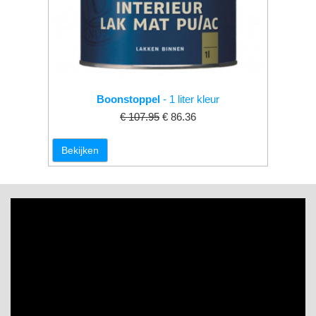
Boonstoppel
- 1 liter kleur
€ 107.95
€ 86.36
Bekijken