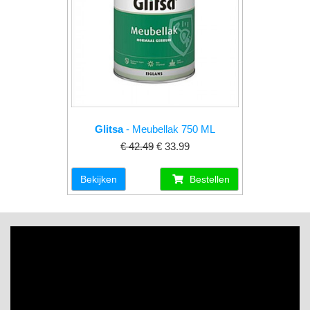
Glitsa
- Meubellak 750 ML
€ 42.49
€ 33.99
Bekijken
Bestellen