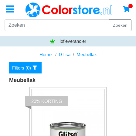
0
Zoeken
Hofleverancier
Home
Glitsa
Meubellak
Filters (
0
)
Meubellak
20% KORTING