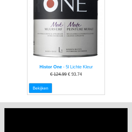
Histor One
- 5l Lichte Kleur
€ 124.99
€ 93.74
Bekijken