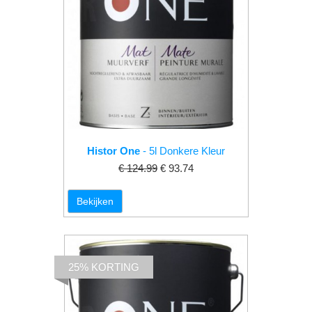
Histor One
- 5l Donkere Kleur
€ 124.99
€ 93.74
Bekijken
25% KORTING