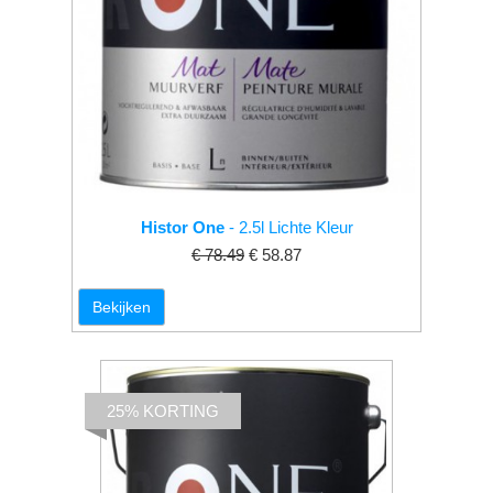
Histor One
- 2.5l Lichte Kleur
€ 78.49
€ 58.87
Bekijken
25% KORTING