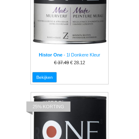
Histor One
- 1l Donkere Kleur
€ 37.49
€ 28.12
Bekijken
25% KORTING