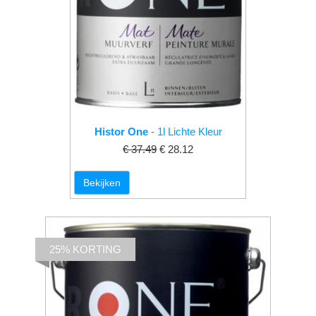
Histor One
- 1l Lichte Kleur
€ 37.49
€ 28.12
Bekijken
25% KORTING