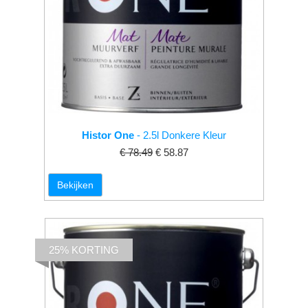
Histor One
- 2.5l Donkere Kleur
€ 78.49
€ 58.87
Bekijken
25% KORTING