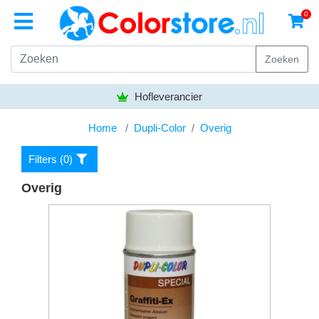
0
Zoeken
Hofleverancier
Home
Dupli-Color
Overig
Filters (
0
)
Overig