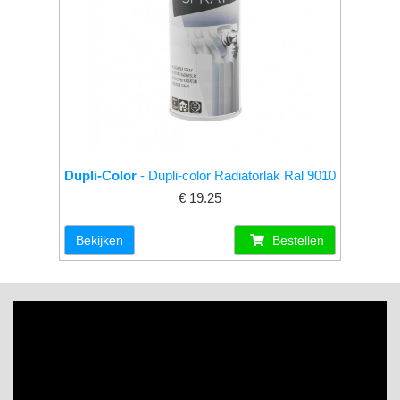
Dupli-Color
- Dupli-color Radiatorlak Ral 9010
€ 19.25
Bekijken
Bestellen