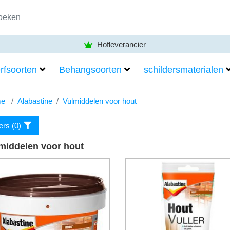
Hofleverancier
rfsoorten
Behangsoorten
schildersmaterialen
e
Alabastine
Vulmiddelen voor hout
ters (
0
)
middelen voor hout