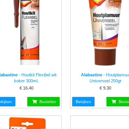
labastine
- Houtkit Flexibel wit
Alabastine
- Houtplamuu
koker 300ml.
Universeel 250gr
€ 16.40
€ 9.30
ekijken
Bestellen
Bekijken
Beste