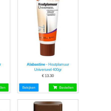
r
Alabastine
- Houtplamuur
Universeel 400gr
€ 13.30
llen
Bekijken
Bestellen