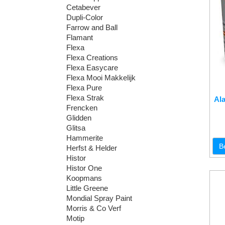
Cetabever
Dupli-Color
Farrow and Ball
Flamant
Flexa
Flexa Creations
Flexa Easycare
Flexa Mooi Makkelijk
Flexa Pure
Flexa Strak
Al
Frencken
Glidden
Glitsa
Hammerite
B
Herfst & Helder
Histor
Histor One
Koopmans
Little Greene
Mondial Spray Paint
Morris & Co Verf
Motip