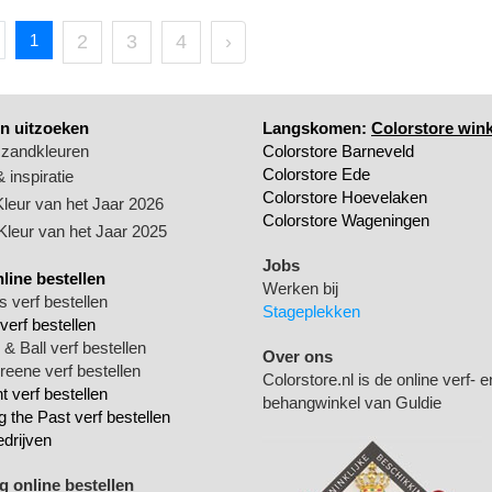
1
2
3
4
›
n uitzoeken
Langskomen:
Colorstore wink
 zandkleuren
Colorstore Barneveld
Colorstore Ede
 inspiratie
Colorstore Hoevelaken
Kleur van het Jaar 2026
Colorstore Wageningen
 Kleur van het Jaar 2025
Jobs
nline bestellen
Werken bij
 verf bestellen
Stageplekken
verf bestellen
& Ball verf bestellen
Over ons
Greene verf bestellen
Colorstore.nl is de online verf- e
 verf bestellen
behangwinkel van Guldie
g the Past verf bestellen
edrijven
 online bestellen