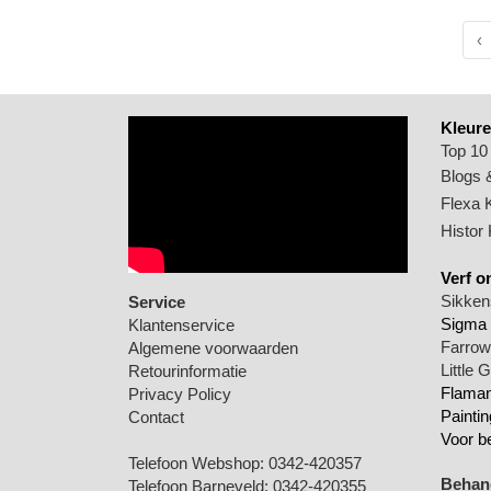
‹
Kleure
Top 10
Blogs &
Flexa 
Histor
Verf o
Sikkens
Service
Sigma 
Klantenservice
Farrow 
Algemene voorwaarden
Little 
Retourinformatie
Flamant
Privacy Policy
Paintin
Contact
Voor b
Telefoon Webshop:
0342-420357
Behang
Telefoon Barneveld:
0342-420355