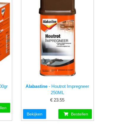
00gr
Alabastine
- Houtrot Impregneer
250ML
€ 23.55
llen
Bekijken
Bestellen