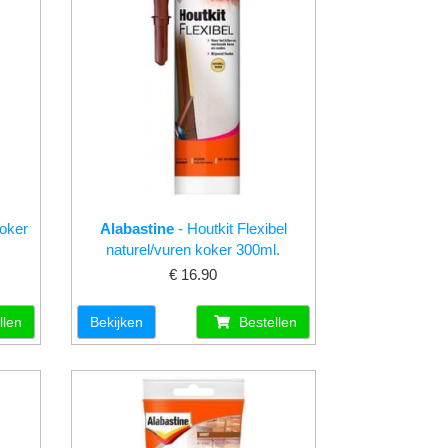
koker
Alabastine
- Houtkit Flexibel
naturel/vuren koker 300ml.
€ 16.90
llen
Bekijken
Bestellen