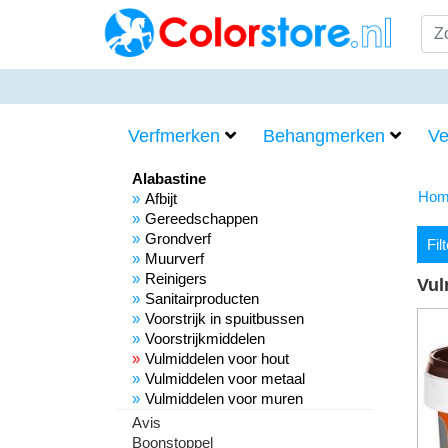
Verfmerken
Behangmerken
Ve
Alabastine
Hom
Afbijt
Gereedschappen
Grondverf
Fil
Muurverf
Reinigers
Vul
Sanitairproducten
Voorstrijk in spuitbussen
Voorstrijkmiddelen
Vulmiddelen voor hout
Vulmiddelen voor metaal
Vulmiddelen voor muren
Avis
Boonstoppel