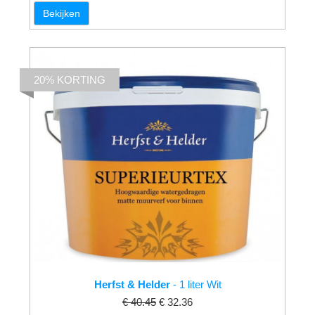
Bekijken
20% KORTING
Herfst & Helder
- 1 liter Wit
€ 40.45
€ 32.36