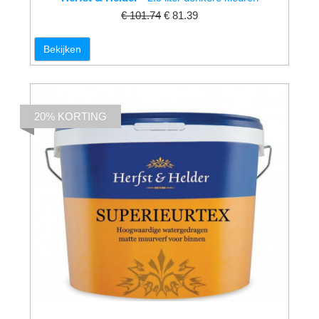
€ 101.74
€ 81.39
Bekijken
20% KORTING