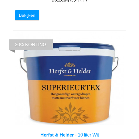
€ 308.96
€ 247.17
Bekijken
20% KORTING
Herfst & Helder
- 10 liter Wit