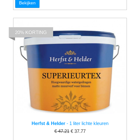
Bekijken
20% KORTING
Herfst & Helder
- 1 liter lichte kleuren
€ 47.21
€ 37.77