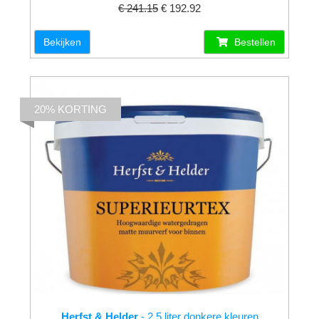
€ 241.15
€ 192.92
Bekijken
Bestellen
20% KORTING
Herfst & Helder
- 2.5 liter donkere kleuren