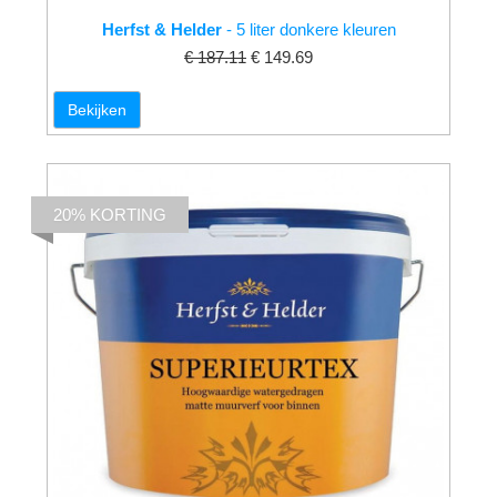
Herfst & Helder
- 5 liter donkere kleuren
€ 187.11
€ 149.69
Bekijken
20% KORTING