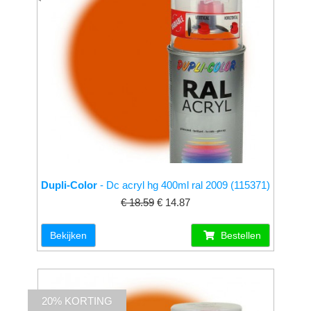
Dupli-Color
- Dc acryl hg 400ml ral 2009 (115371)
€ 18.59
€ 14.87
Bekijken
Bestellen
20% KORTING