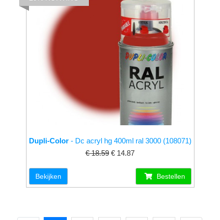
Dupli-Color
- Dc acryl hg 400ml ral 3000 (108071)
€ 18.59
€ 14.87
Bekijken
Bestellen