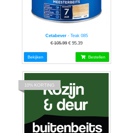
Cetabever
- Teak 085
€ 105.99
€ 95.39
Bekijken
Bestellen
10% KORTING