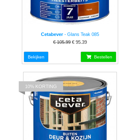
Cetabever
- Glans Teak 085
€ 105.99
€ 95.39
Bekijken
Bestellen
10% KORTING