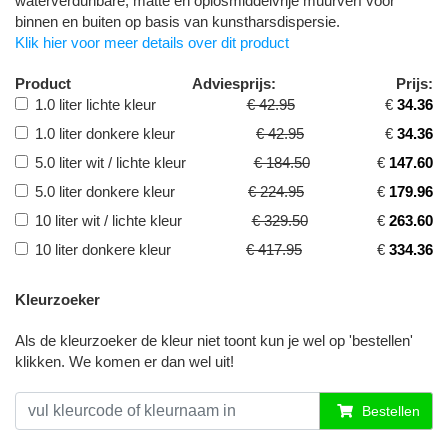
waterverdunbare, matte en oplosmiddelvrije muurverf voor
binnen en buiten op basis van kunstharsdispersie.
Klik hier voor meer details over dit product
Product
Adviesprijs:
Prijs:
1.0 liter lichte kleur
€ 42.95
€
34.36
1.0 liter donkere kleur
€ 42.95
€
34.36
5.0 liter wit / lichte kleur
€ 184.50
€
147.60
5.0 liter donkere kleur
€ 224.95
€
179.96
10 liter wit / lichte kleur
€ 329.50
€
263.60
10 liter donkere kleur
€ 417.95
€
334.36
Kleurzoeker
Als de kleurzoeker de kleur niet toont kun je wel op 'bestellen'
klikken. We komen er dan wel uit!
Bestellen