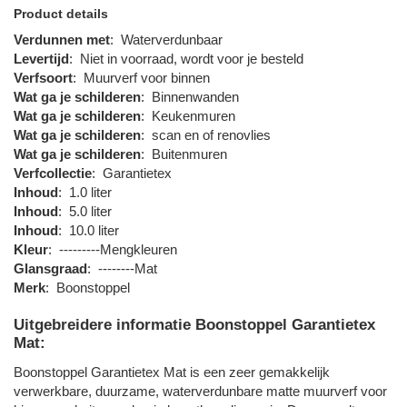
Product details
Verdunnen met
:
Waterverdunbaar
Levertijd
:
Niet in voorraad, wordt voor je besteld
Verfsoort
:
Muurverf voor binnen
Wat ga je schilderen
:
Binnenwanden
Wat ga je schilderen
:
Keukenmuren
Wat ga je schilderen
:
scan en of renovlies
Wat ga je schilderen
:
Buitenmuren
Verfcollectie
:
Garantietex
Inhoud
:
1.0 liter
Inhoud
:
5.0 liter
Inhoud
:
10.0 liter
Kleur
:
---------Mengkleuren
Glansgraad
:
--------Mat
Merk
:
Boonstoppel
Uitgebreidere informatie Boonstoppel Garantietex
Mat:
Boonstoppel Garantietex Mat is een zeer gemakkelijk
verwerkbare, duurzame, waterverdunbare matte muurverf voor