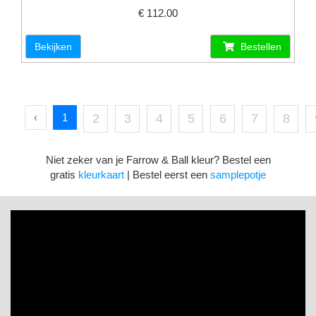
€ 112.00
Bekijken
Bestellen
‹
1
2
3
4
5
6
7
8
Niet zeker van je Farrow & Ball kleur? Bestel een
gratis
kleurkaart
| Bestel eerst een
samplepotje