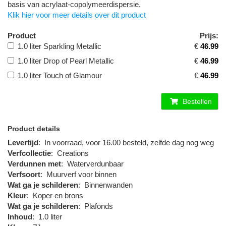
basis van acrylaat-copolymeerdispersie.
Klik hier voor meer details over dit product
Product
Prijs:
1.0 liter Sparkling Metallic
€
46.99
1.0 liter Drop of Pearl Metallic
€
46.99
1.0 liter Touch of Glamour
€
46.99
Bestellen
Product details
Levertijd
:
In voorraad, voor 16.00 besteld, zelfde dag nog weg
Verfcollectie
:
Creations
Verdunnen met
:
Waterverdunbaar
Verfsoort
:
Muurverf voor binnen
Wat ga je schilderen
:
Binnenwanden
Kleur
:
Koper en brons
Wat ga je schilderen
:
Plafonds
Inhoud
:
1.0 liter