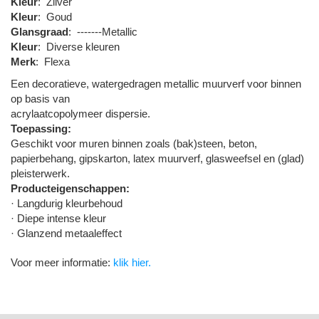
Kleur
:
Zilver
Kleur
:
Goud
Glansgraad
:
-------Metallic
Kleur
:
Diverse kleuren
Merk
:
Flexa
Een decoratieve, watergedragen metallic muurverf voor binnen
op basis van
acrylaatcopolymeer dispersie.
Toepassing:
Geschikt voor muren binnen zoals (bak)steen, beton,
papierbehang, gipskarton, latex muurverf, glasweefsel en (glad)
pleisterwerk.
Producteigenschappen:
· Langdurig kleurbehoud
· Diepe intense kleur
· Glanzend metaaleffect
Voor meer informatie:
klik hier.