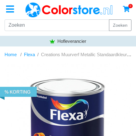
0
Zoeken
Hofleverancier
Home
Flexa
Creations Muurverf Metallic Standaardkleuren 1.0 liter
% KORTING