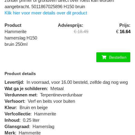
zonder primer of grondverf direct over roest kan worden
aangebracht. 5011867025896 H150 bruin
Klik hier voor meer details over dit product
Product
Adviesprijs:
Prijs:
Hammerite
€ 18.49
€
16.64
hamerslag H150
bruin 250ml
Bestellen
Product details
Levertijd
:
In voorraad, voor 16.00 besteld, zelfde dag nog weg
Wat ga je schilderen
:
Metaal
Verdunnen met
:
Terpentineverdunbaar
Verfsoort
:
Verf en beits voor buiten
Kleur
:
Bruin en beige
Verfcollectie
:
Hammerite
Inhoud
:
0.25 liter
Glansgraad
:
Hamerslag
Merk
:
Hammerite