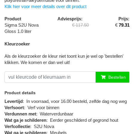
polyurethan-alkydemulsie voor binnen.
Klik hier voor meer details over dit product
Product
Adviesprijs:
Prijs:
Sigma S2U Nova
€ 117.50
€
79.31
Gloss 1.0 liter
Kleurzoeker
Als de kleurzoeker de kleur niet toont kun je wel op 'bestellen'
klikken. We komen er dan wel uit!
Bestellen
Product details
Levertijd
:
In voorraad, voor 16.00 besteld, zelfde dag nog weg
Verfsoort
:
Verf voor binnen
Verdunnen met
:
Waterverdunbaar
Wat ga je schilderen
:
Eerder geschilderd of gegrond hout
Verfcollectie
:
S2U Nova
Wat ga je schilderen
:
Meubels