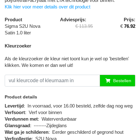
polyurethan-acrylaat met LTA technologie voor binnen.
Klik hier voor meer details over dit product
Product
Adviesprijs:
Prijs:
Sigma S2U Nova
€ 113.95
€
76.92
Satin 1.0 liter
Kleurzoeker
Als de kleurzoeker de kleur niet toont kun je wel op 'bestellen'
klikken. We komen er dan wel uit!
Bestellen
Product details
Levertijd
:
In voorraad, voor 16.00 besteld, zelfde dag nog weg
Verfsoort
:
Verf voor binnen
Verdunnen met
:
Waterverdunbaar
Glansgraad
:
--------Zijdeglans
Wat ga je schilderen
:
Eerder geschilderd of gegrond hout
Verfcollectie
:
S2U Nova