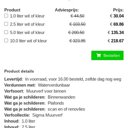
Product
Adviesprijs:
Prijs:
1.0 liter wit of kleur
€ 44.50
€
30.04
2.5 liter wit of kleur
€ 103.50
€
69.86
5.0 liter wit of kleur
€ 200.50
€
135.34
10.0 liter wit of kleur
€ 323.95
€
218.67
Bestellen
Product details
Levertijd
:
In voorraad, voor 16.00 besteld, zelfde dag nog weg
Verdunnen met
:
Waterverdunbaar
Verfsoort
:
Muurverf voor binnen
Wat ga je schilderen
:
Binnenwanden
Wat ga je schilderen
:
Plafonds
Wat ga je schilderen
:
scan en of renovlies
Verfcollectie
:
Sigma Muurverf
Inhoud
:
1.0 liter
Inhoud
:
2.5 liter