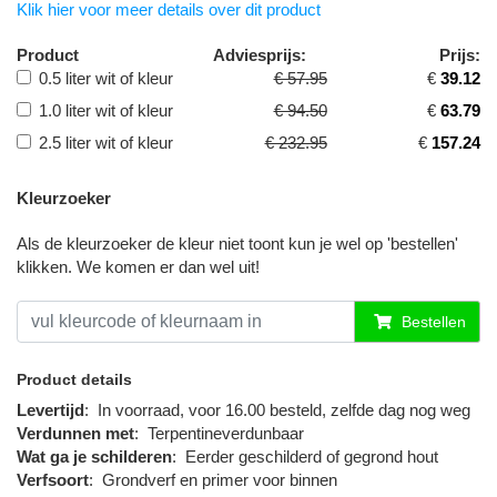
Klik hier voor meer details over dit product
Product
Adviesprijs:
Prijs:
0.5 liter wit of kleur
€ 57.95
€
39.12
1.0 liter wit of kleur
€ 94.50
€
63.79
2.5 liter wit of kleur
€ 232.95
€
157.24
Kleurzoeker
Als de kleurzoeker de kleur niet toont kun je wel op 'bestellen'
klikken. We komen er dan wel uit!
Bestellen
Product details
Levertijd
:
In voorraad, voor 16.00 besteld, zelfde dag nog weg
Verdunnen met
:
Terpentineverdunbaar
Wat ga je schilderen
:
Eerder geschilderd of gegrond hout
Verfsoort
:
Grondverf en primer voor binnen