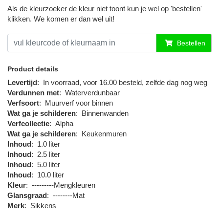
Als de kleurzoeker de kleur niet toont kun je wel op 'bestellen'
klikken. We komen er dan wel uit!
Bestellen
Product details
Levertijd
:
In voorraad, voor 16.00 besteld, zelfde dag nog weg
Verdunnen met
:
Waterverdunbaar
Verfsoort
:
Muurverf voor binnen
Wat ga je schilderen
:
Binnenwanden
Verfcollectie
:
Alpha
Wat ga je schilderen
:
Keukenmuren
Inhoud
:
1.0 liter
Inhoud
:
2.5 liter
Inhoud
:
5.0 liter
Inhoud
:
10.0 liter
Kleur
:
---------Mengkleuren
Glansgraad
:
--------Mat
Merk
:
Sikkens