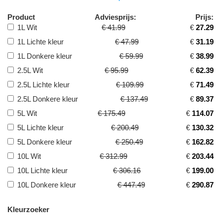
Product
Adviesprijs:
Prijs:
1L Wit
€ 41.99
€
27.29
1L Lichte kleur
€ 47.99
€
31.19
1L Donkere kleur
€ 59.99
€
38.99
2.5L Wit
€ 95.99
€
62.39
2.5L Lichte kleur
€ 109.99
€
71.49
2.5L Donkere kleur
€ 137.49
€
89.37
5L Wit
€ 175.49
€
114.07
5L Lichte kleur
€ 200.49
€
130.32
5L Donkere kleur
€ 250.49
€
162.82
10L Wit
€ 312.99
€
203.44
10L Lichte kleur
€ 306.16
€
199.00
10L Donkere kleur
€ 447.49
€
290.87
Kleurzoeker