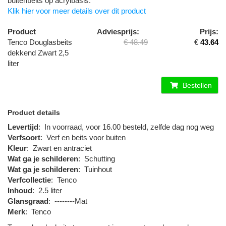
buitenbeits op acrylbasis.
Klik hier voor meer details over dit product
Product
Adviesprijs:
Prijs:
Tenco Douglasbeits
€ 48.49
€
43.64
dekkend Zwart 2,5
liter
Bestellen
Product details
Levertijd
:
In voorraad, voor 16.00 besteld, zelfde dag nog weg
Verfsoort
:
Verf en beits voor buiten
Kleur
:
Zwart en antraciet
Wat ga je schilderen
:
Schutting
Wat ga je schilderen
:
Tuinhout
Verfcollectie
:
Tenco
Inhoud
:
2.5 liter
Glansgraad
:
--------Mat
Merk
:
Tenco