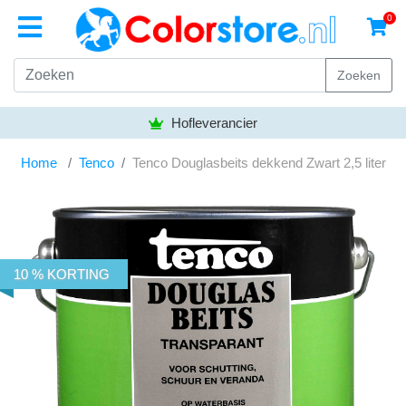
0
Zoeken
Hofleverancier
Home
Tenco
Tenco Douglasbeits dekkend Zwart 2,5 liter
10 % KORTING