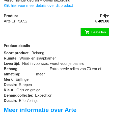
Verschillende kleuren – Gratis bezorging
Klik hier voor meer details over dit product
Product
Prijs:
Arte Eri 72052
€
489.00
Bestellen
Product details
Soort product
:
Behang
Ruimte
:
Woon- en slaapkamer
Levertijd
:
Niet in voorraad, wordt voor je besteld
Behang
---------- Extra brede rollen van 70 cm of
afmeting
:
meer
Merk
:
Eijffinger
Dessin
:
Strepen
Kleur
:
Grijs en greige
Behangcollectie
:
Expedition
Dessin
:
Effen/printje
Meer informatie over Arte