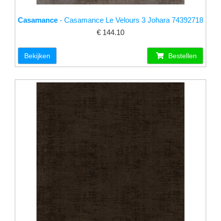
Casamance
- Casamance Le Velours 3 Johara 74392718
€ 144.10
Bekijken
Bestellen