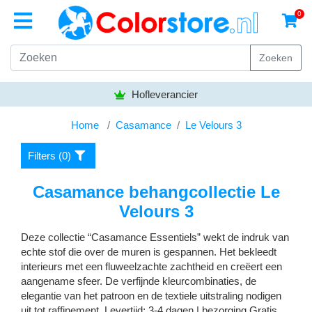
0
Zoeken
Bezorgen gratis vanaf
50,- euro
Home
Casamance
Le Velours 3
Filters (
0
)
Casamance behangcollectie Le
Velours 3
Deze collectie “Casamance Essentiels” wekt de indruk van
echte stof die over de muren is gespannen. Het bekleedt
interieurs met een fluweelzachte zachtheid en creëert een
aangename sfeer. De verfijnde kleurcombinaties, de
elegantie van het patroon en de textiele uitstraling nodigen
uit tot raffinement. Levertijd: 3-4 dagen | bezorging Gratis