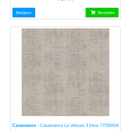
Bekijken
Bestellen
Casamance
- Casamance Le Velours 3 Irisor 77930916