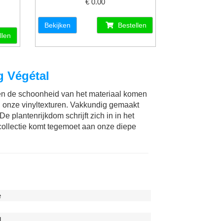
€ 0.00
Bekijken
Bestellen
llen
 Végétal
r en de schoonheid van het materiaal komen
n onze vinyltexturen. Vakkundig gemaakt
e plantenrijkdom schrijft zich in in het
dcollectie komt tegemoet aan onze diepe
e
g