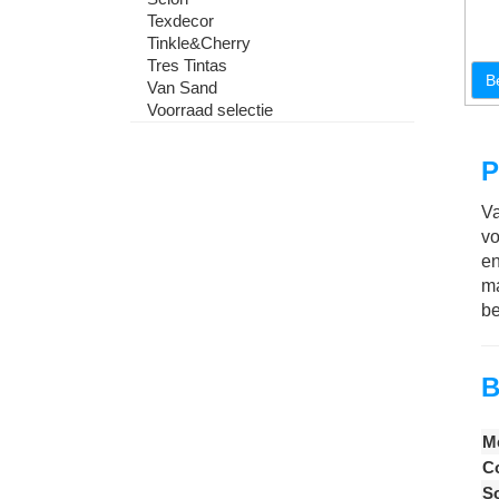
Texdecor
Tinkle&Cherry
Tres Tintas
B
Van Sand
Voorraad selectie
P
Va
vo
en
ma
be
B
M
Co
S