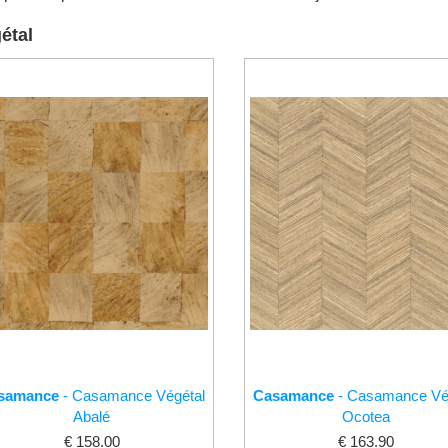
étal
samance
- Casamance Végétal
Casamance
- Casamance Vé
Abalé
Ocotea
€ 158.00
€ 163.90