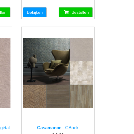
llen
Bekijken
Bestellen
gétal
Casamance
- CBoek