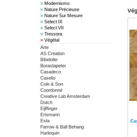
Modernismo
Nature Précieuse
Vég
Nature Sur Mesure
Select IX
Select VII
Tressora
Végétal
Arte
AS Creation
Bibelotte
Borastapeter
Casadeco
Caselio
Cole & Son
Coordonné
Creative Lab Amsterdam
Dutch
Eijffinger
Erismann
Esta
Ca
Farrow & Ball Behang
Harlequin