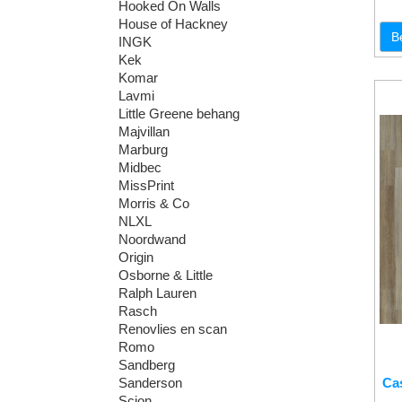
Hooked On Walls
House of Hackney
B
INGK
Kek
Komar
Lavmi
Little Greene behang
Majvillan
Marburg
Midbec
MissPrint
Morris & Co
NLXL
Noordwand
Origin
Osborne & Little
Ralph Lauren
Rasch
Renovlies en scan
Romo
Sandberg
Ca
Sanderson
Scion