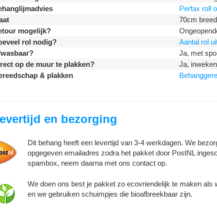
ehanglijmadvies
Perfax roll
aat
70cm breed
tour mogelijk?
Ongeopende 
eveel rol nodig?
Aantal rol u
fwasbaar?
Ja, met spo
rect op de muur te plakken?
Ja, inweken 
ereedschap & plakken
Behangger
evertijd en bezorging
Dit behang heeft een levertijd van 3-4 werkdagen. We bezor
opgegeven emailadres zodra het pakket door PostNL ingesc
spambox, neem daarna met ons contact op.
We doen ons best je pakket zo ecovriendelijk te maken als
en we gebruiken schuimpjes die bioafbreekbaar zijn.