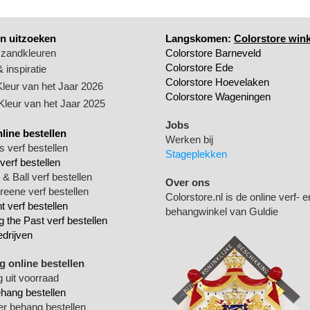
n uitzoeken
Langskomen:
Colorstore wink
 zandkleuren
Colorstore Barneveld
Colorstore Ede
 inspiratie
Colorstore Hoevelaken
Kleur van het Jaar 2026
Colorstore Wageningen
 Kleur van het Jaar 2025
Jobs
nline bestellen
Werken bij
 verf bestellen
Stageplekken
verf bestellen
& Ball verf bestellen
Over ons
Greene verf bestellen
Colorstore.nl is de online verf- e
 verf bestellen
behangwinkel van Guldie
g the Past verf bestellen
edrijven
 online bestellen
 uit voorraad
ehang bestellen
ger behang bestellen