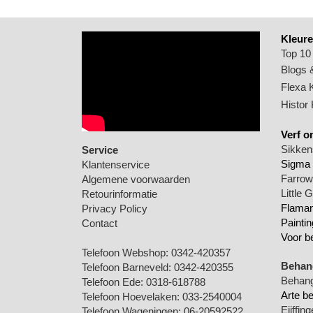
Kleure
Top 10
Blogs &
Flexa 
Histor
Verf o
Sikkens
Service
Sigma 
Klantenservice
Farrow 
Algemene voorwaarden
Little 
Retourinformatie
Flamant
Privacy Policy
Paintin
Contact
Voor b
Telefoon Webshop:
0342-420357
Behang
Telefoon Barneveld:
0342-420355
Behang
Telefoon Ede:
0318-618788
Arte b
Telefoon Hoevelaken:
033-2540004
Eijffin
Telefoon Wageningen:
06-20592522