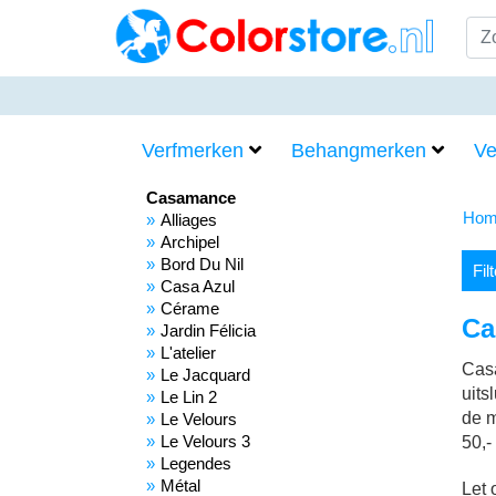
Verfmerken
Behangmerken
Ve
Casamance
Hom
Alliages
Archipel
Bord Du Nil
Fil
Casa Azul
Cérame
Ca
Jardin Félicia
L'atelier
Casa
Le Jacquard
uits
Le Lin 2
de m
Le Velours
Le Velours 3
50,-
Legendes
Métal
Let 