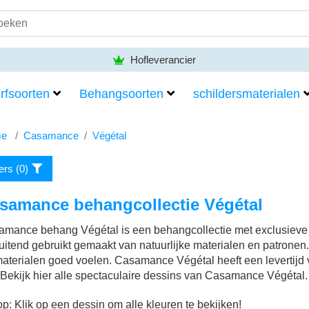
Bezorgen gratis vanaf
50,- euro
rfsoorten
Behangsoorten
schildersmaterialen
e
Casamance
Végétal
ters (
0
)
samance behangcollectie Végétal
mance behang Végétal is een behangcollectie met exclusieve en
luitend gebruikt gemaakt van natuurlijke materialen en patronen.
aterialen goed voelen. Casamance Végétal heeft een levertijd va
 Bekijk hier alle spectaculaire dessins van Casamance Végétal.
op: Klik op een dessin om alle kleuren te bekijken!