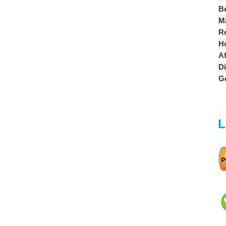
B
M
Re
Ho
A
Di
G
L