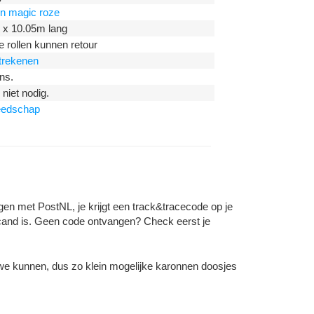
 on magic roze
 x 10.05m lang
rollen kunnen retour
itrekenen
ns.
niet nodig.
eedschap
gen met PostNL, je krijgt een track&tracecode op je
and is. Geen code ontvangen? Check eerst je
 we kunnen, dus zo klein mogelijke karonnen doosjes