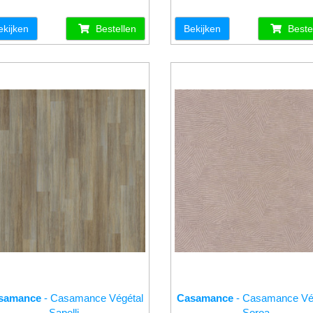
ekijken
Bestellen
Bekijken
Beste
samance
- Casamance Végétal
Casamance
- Casamance Vé
Sapelli
Soroa