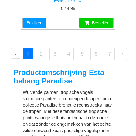
Esta
- 139137
€ 44.95
Bekijken
Bestellen
‹
1
2
3
4
5
6
7
›
Productomschrijving Esta
behang Paradise
Wuivende palmen, tropische vogels,
sluipende panters en ondeugende apen: onze
collectie Paradise brengt je rechtstreeks naar
de tropen. Met deze fantastische tropische
prints waan je je thuis helemaal in de jungle
en dat zónder de ongemakken van het echte
wilde oerwoud zoals griezelige vogelspinnen