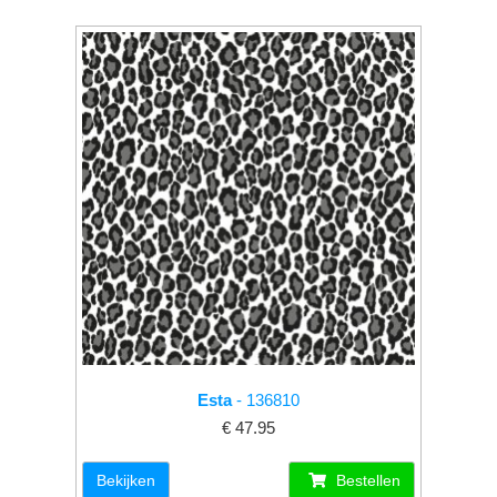
Esta
- 136810
€ 47.95
Bekijken
Bestellen