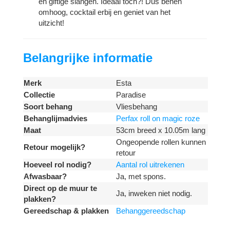
en giftige slangen. Ideaal toch?! Dus benen
omhoog, cocktail erbij en geniet van het
uitzicht!
Belangrijke informatie
Merk
Esta
Collectie
Paradise
Soort behang
Vliesbehang
Behanglijmadvies
Perfax roll on magic roze
Maat
53cm breed x 10.05m lang
Ongeopende rollen kunnen
Retour mogelijk?
retour
Hoeveel rol nodig?
Aantal rol uitrekenen
Afwasbaar?
Ja, met spons.
Direct op de muur te
Ja, inweken niet nodig.
plakken?
Gereedschap & plakken
Behanggereedschap