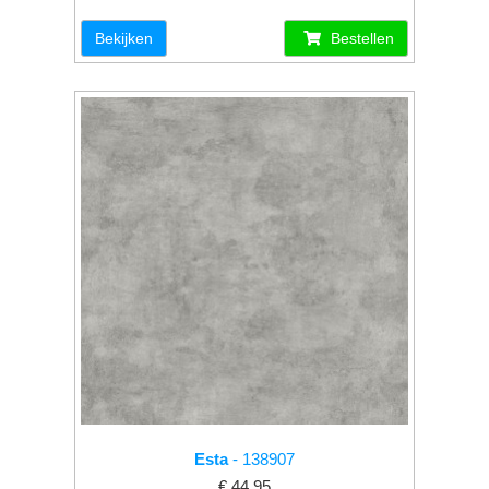
Bekijken
Bestellen
Esta
- 138907
€ 44.95