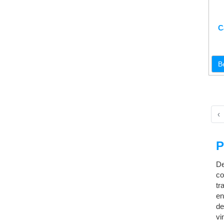
C
B
‹
P
De
co
tr
en
de
vi