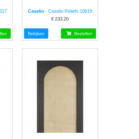
0617
Caselio
- Caselio Reliefs 10619
€ 233.20
llen
Bekijken
Bestellen