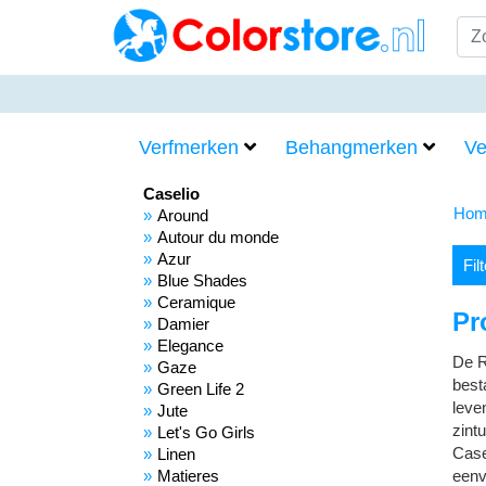
Verfmerken
Behangmerken
Ve
Caselio
Hom
Around
Autour du monde
Azur
Fil
Blue Shades
Ceramique
Pr
Damier
Elegance
De R
Gaze
best
Green Life 2
leve
Jute
zintu
Let's Go Girls
Case
Linen
eenv
Matieres