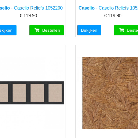
selio
- Caselio Reliefs 1052200
Caselio
- Caselio Reliefs 10
€ 119.90
€ 119.90
ekijken
Bestellen
Bekijken
Beste