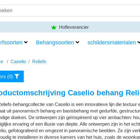
Hofleverancier
rfsoorten
Behangsoorten
schildersmaterialen
e
Caselio
Reliefs
ters (
0
)
oductomschrijving Caselio behang Reli
eliefs-behangcollectie van Caselio is een innovatieve lijn die textuur e
aat uit panoramisch behang en basisbehang met gedurfde, gestructur
ndige doeken.
De ontwerpen zijn geïnspireerd op vier ambachten: hout,
iglijke ervaring of een illusie van diepte. Alle ontwerpen zijn in het ec
lio, gefotografeerd en omgezet in panoramische beelden. Ze zijn verk
oudig te installeren in diverse kamers van het huis, zoals de woonka