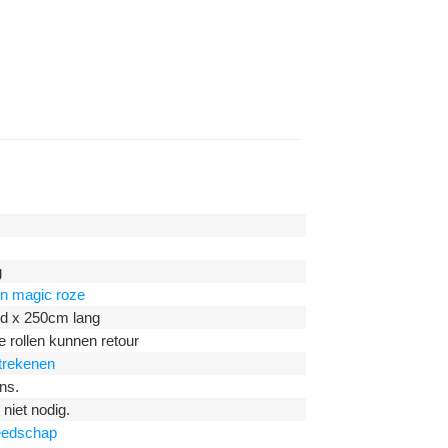
g
 on magic roze
d x 250cm lang
rollen kunnen retour
itrekenen
ns.
niet nodig.
eedschap