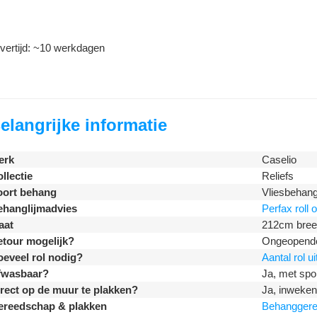
vertijd: ~10 werkdagen
elangrijke informatie
erk
Caselio
llectie
Reliefs
oort behang
Vliesbehan
ehanglijmadvies
Perfax roll
aat
212cm bree
tour mogelijk?
Ongeopende 
eveel rol nodig?
Aantal rol u
fwasbaar?
Ja, met spo
rect op de muur te plakken?
Ja, inweken 
ereedschap & plakken
Behangger