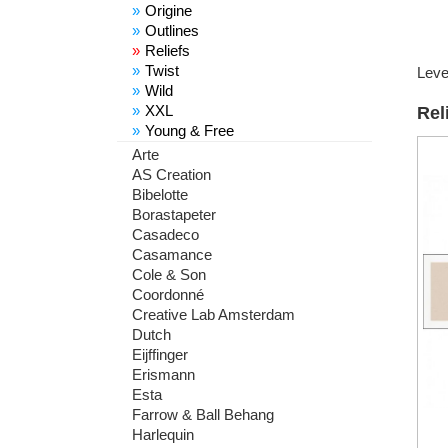
Origine
Outlines
Reliefs
Twist
Leve
Wild
XXL
Rel
Young & Free
Arte
AS Creation
Bibelotte
Borastapeter
Casadeco
Casamance
Cole & Son
Coordonné
Creative Lab Amsterdam
Dutch
Eijffinger
Erismann
Esta
Farrow & Ball Behang
Harlequin