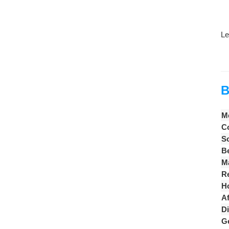
Le
B
M
Co
S
B
M
Re
Ho
A
Di
G