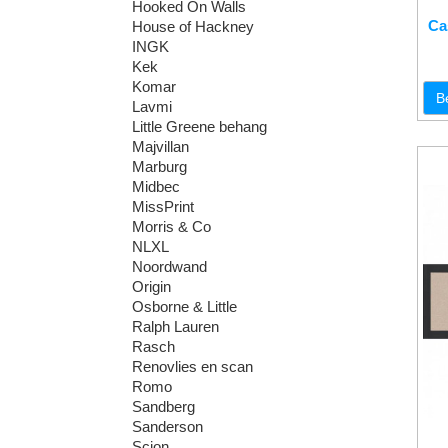
Hooked On Walls
Ca
House of Hackney
INGK
Kek
Komar
B
Lavmi
Little Greene behang
Majvillan
Marburg
Midbec
MissPrint
Morris & Co
NLXL
Noordwand
Origin
Osborne & Little
Ralph Lauren
Rasch
Renovlies en scan
Romo
Sandberg
Sanderson
Scion