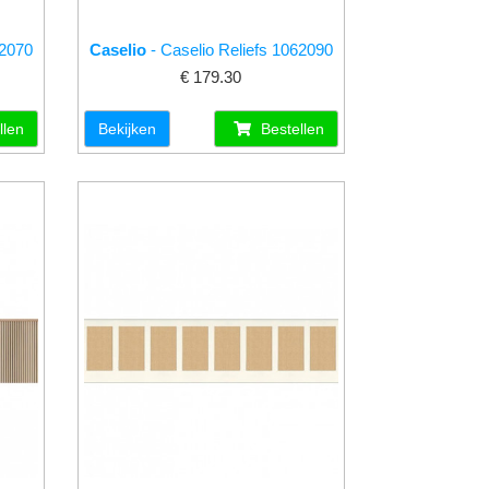
62070
Caselio
- Caselio Reliefs 1062090
€ 179.30
llen
Bekijken
Bestellen