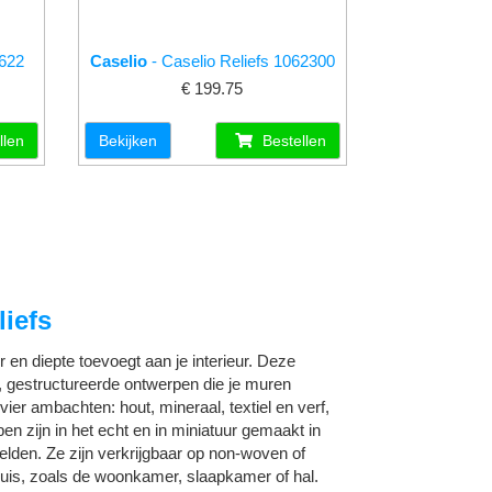
0622
Caselio
- Caselio Reliefs 1062300
€ 199.75
llen
Bekijken
Bestellen
iefs
r en diepte toevoegt aan je interieur.
Deze
, gestructureerde ontwerpen die je muren
ier ambachten: hout, mineraal, textiel en verf,
rpen zijn in het echt en in miniatuur gemaakt in
lden. Ze zijn verkrijgbaar op non-woven of
 huis, zoals de woonkamer, slaapkamer of hal.