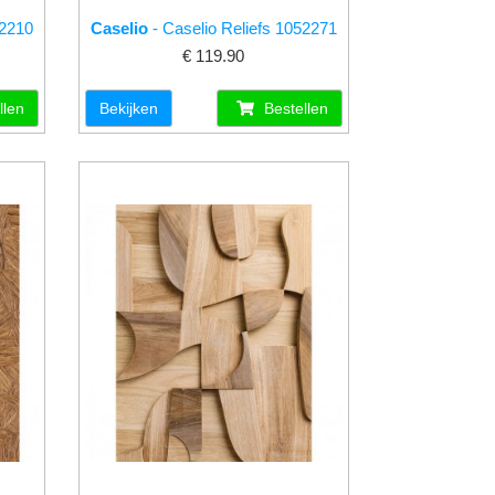
52210
Caselio
- Caselio Reliefs 1052271
€ 119.90
llen
Bekijken
Bestellen