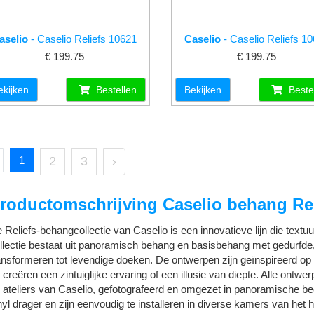
aselio
- Caselio Reliefs 10621
Caselio
- Caselio Reliefs 1
€ 199.75
€ 199.75
ekijken
Bestellen
Bekijken
Beste
1
2
3
›
roductomschrijving Caselio behang Rel
 Reliefs-behangcollectie van Caselio is een innovatieve lijn die textuu
llectie bestaat uit panoramisch behang en basisbehang met gedurfde
ansformeren tot levendige doeken.
De ontwerpen zijn geïnspireerd op v
 creëren een zintuiglijke ervaring of een illusie van diepte. Alle ontwe
 ateliers van Caselio, gefotografeerd en omgezet in panoramische bee
nyl drager en zijn eenvoudig te installeren in diverse kamers van het