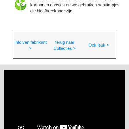
kartonnen doosjes en we gebruiken schuimpjes
die bioafbreekbaar zijn.
Info van fabrikant
terug naar
Ook leuk >
>
Collecties >