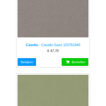
Caselio
- Caselio Gaze 103761840
€ 47.70
Bekijken
Bestellen