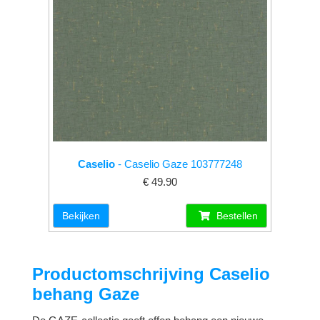
Caselio
- Caselio Gaze 103777248
€ 49.90
Bekijken
Bestellen
Productomschrijving Caselio
behang Gaze