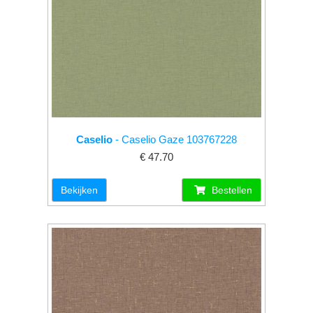
Caselio
- Caselio Gaze 103767228
€ 47.70
Bekijken
Bestellen