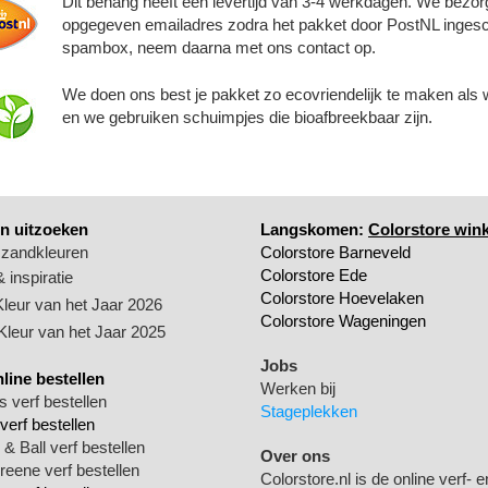
Dit behang heeft een levertijd van 3-4 werkdagen. We bezor
opgegeven emailadres zodra het pakket door PostNL ingesc
spambox, neem daarna met ons contact op.
We doen ons best je pakket zo ecovriendelijk te maken als 
en we gebruiken schuimpjes die bioafbreekbaar zijn.
n uitzoeken
Langskomen:
Colorstore wink
 zandkleuren
Colorstore Barneveld
Colorstore Ede
 inspiratie
Colorstore Hoevelaken
Kleur van het Jaar 2026
Colorstore Wageningen
 Kleur van het Jaar 2025
Jobs
nline bestellen
Werken bij
 verf bestellen
Stageplekken
verf bestellen
& Ball verf bestellen
Over ons
Greene verf bestellen
Colorstore.nl is de online verf- e