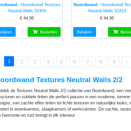
ordwand
- Noordwand Textures
Noordwand
- Noordwand Tex
Neutral Walls 32404
Neutral Walls 32419
€ 44.95
€ 44.95
ekijken
Bestellen
Bekijken
Beste
1
2
3
4
5
6
7
8
9
›
oordwand Textures Neutral Walls 2/2
tdek de Textures Neutral Walls 2/2 collectie van Noordwand, een veelz
ructuren en subtiele tinten die perfect passen in een moderne, serene i
signs, van zachte effen tinten tot lichte texturen en natuurlijke looks,
eëert in woonkamers, slaapkamers of werkruimtes. De zachte, neutrale
e harmonie en rust brengt in elk interieur.