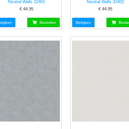
Neutral Walls 32401
Neutral Walls 32402
€ 44.95
€ 44.95
ekijken
Bestellen
Bekijken
Beste