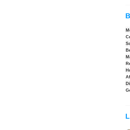
B
M
Co
S
B
M
Re
Ho
A
Di
G
L