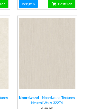
llen
Bekijken
Bestellen
tures
Noordwand
- Noordwand Textures
Neutral Walls 32274
€ 49.95