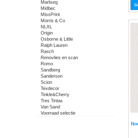
Marburg
B
Midbec
MissPrint
Morris & Co
NLXL
Origin
Osborne & Little
Ralph Lauren
Rasch
Renovlies en scan
Romo
Sandberg
Sanderson
Scion
Texdecor
Tinkle&Cherry
Tres Tintas
Van Sand
Voorraad selectie
No