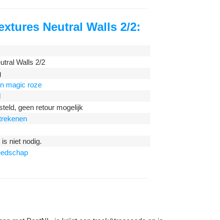
xtures Neutral Walls 2/2
:
utral Walls 2/2
g
 on magic roze
d
teld, geen retour mogelijk
itrekenen
is niet nodig.
eedschap