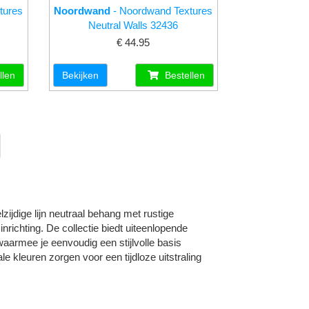
tures
Noordwand
- Noordwand Textures
Neutral Walls 32436
€ 44.95
llen
Bekijken
Bestellen
ijdige lijn neutraal behang met rustige
nrichting. De collectie biedt uiteenlopende
 waarmee je eenvoudig een stijlvolle basis
 kleuren zorgen voor een tijdloze uitstraling