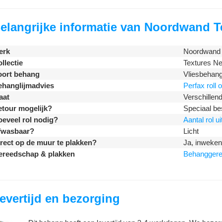
elangrijke informatie van
Noordwand Te
erk
Noordwand
llectie
Textures Ne
oort behang
Vliesbehan
ehanglijmadvies
Perfax roll
aat
Verschillen
tour mogelijk?
Speciaal bes
eveel rol nodig?
Aantal rol u
fwasbaar?
Licht
rect op de muur te plakken?
Ja, inweken 
ereedschap & plakken
Behangger
evertijd en bezorging