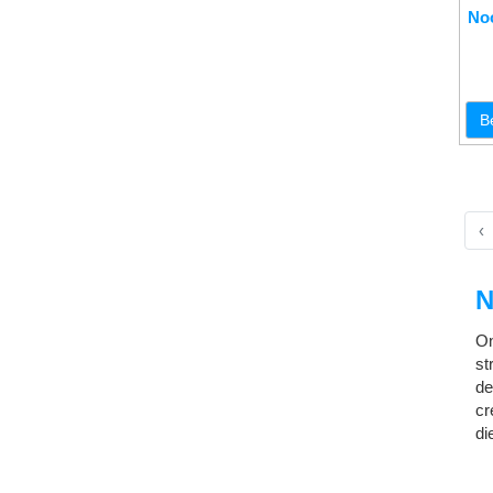
No
B
‹
N
On
st
de
cr
di