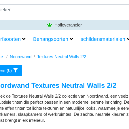
Hofleverancier
rfsoorten
Behangsoorten
schildersmaterialen
e
Noordwand
Textures Neutral Walls 2/2
ters (
0
)
ordwand Textures Neutral Walls 2/2
ek de Textures Neutral Walls 2/2 collectie van Noordwand, een veelzij
ubtiele tinten die perfect passen in een moderne, serene inrichting. De
e effen tinten tot lichte texturen en natuurlijke looks, waarmee je eenv
kamers, slaapkamers of werkruimtes. De zachte, neutrale kleuren zor
st brengt in elk interieur.