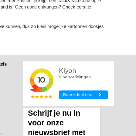
gen met PostNL, je krijgt een track&tracecode op je
and is. Geen code ontvangen? Check eerst je
we kunnen, dus zo klein mogelijke kartonnen doosjes
els
Schrijf je nu in
voor onze
nieuwsbrief met
n