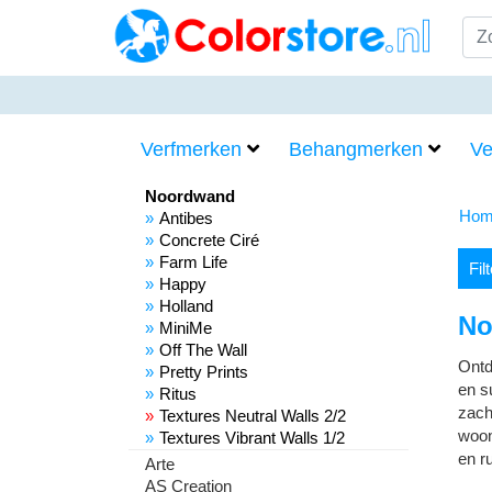
Verfmerken
Behangmerken
Ve
Noordwand
Hom
Antibes
Concrete Ciré
Farm Life
Fil
Happy
Holland
No
MiniMe
Off The Wall
Ontd
Pretty Prints
en s
Ritus
zacht
Textures Neutral Walls 2/2
woon
Textures Vibrant Walls 1/2
en ru
Arte
AS Creation