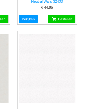
Neutral Walls 32403
€ 44.95
llen
Bekijken
Bestellen