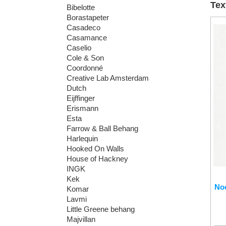
Tex
Bibelotte
Borastapeter
Casadeco
Casamance
Caselio
Cole & Son
Coordonné
Creative Lab Amsterdam
Dutch
Eijffinger
Erismann
Esta
Farrow & Ball Behang
Harlequin
Hooked On Walls
House of Hackney
INGK
Kek
No
Komar
Lavmi
Little Greene behang
Majvillan